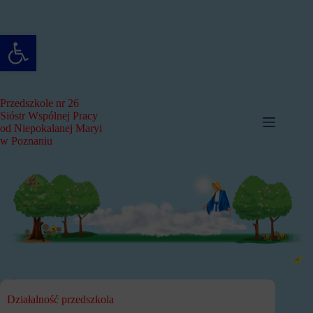
Przejdź
do
treści
Otwórz pasek narzędzi
Przedszkole nr 26
Sióstr Wspólnej Pracy
od Niepokalanej Maryi
w Poznaniu
Działalność przedszkola