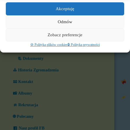
🧸 Historia Przedszkola
Akceptuję
🧒 Nasze grupy
Odmów
🏆 Co nas wyróżnia?
Zobacz preferencje
🎨 W naszym przedszkolu
🍪 Polityka plików cookies
🔒 Polityka prywatności
⏲️ Ramowy rozkład dnia
📃 Dokumenty
⛪ Historia Zgromadzenia
📧 Kontakt
📸 Albumy
🚸 Rekrutacja
🌐 Polecamy
Nasz profil FB