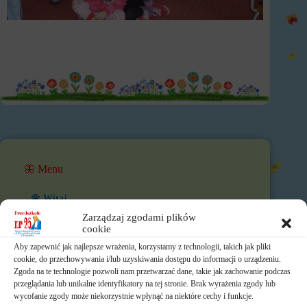
🦋 Menu
🌼 Witaj
Zarządzaj zgodami plików
📰 Aktualności
cookie
Aby zapewnić jak najlepsze wrażenia, korzystamy z technologii, takich jak pliki
🐹 O przedszkolu
cookie, do przechowywania i/lub uzyskiwania dostępu do informacji o urządzeniu.
Zgoda na te technologie pozwoli nam przetwarzać dane, takie jak zachowanie podczas
🎉 Działalność przedszkola
przeglądania lub unikalne identyfikatory na tej stronie. Brak wyrażenia zgody lub
wycofanie zgody może niekorzystnie wpłynąć na niektóre cechy i funkcje.