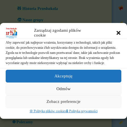
🧸 Historia Przedszkola
🧒 Nasze grupy
Zarządzaj zgodami plików
🏆 Co nas wyróżnia?
cookie
Aby zapewnić jak najlepsze wrażenia, korzystamy z technologii, takich jak pliki
🎨 W naszym przedszkolu
cookie, do przechowywania i/lub uzyskiwania dostępu do informacji o urządzeniu.
Zgoda na te technologie pozwoli nam przetwarzać dane, takie jak zachowanie podczas
⏲️ Ramowy rozkład dnia
przeglądania lub unikalne identyfikatory na tej stronie. Brak wyrażenia zgody lub
wycofanie zgody może niekorzystnie wpłynąć na niektóre cechy i funkcje.
📃 Dokumenty
Akceptuję
⛪ Historia Zgromadzenia
📧 Kontakt
Odmów
📸 Albumy
Zobacz preferencje
🚸 Rekrutacja
🍪 Polityka plików cookies
🔒 Polityka prywatności
🌐 Polecamy