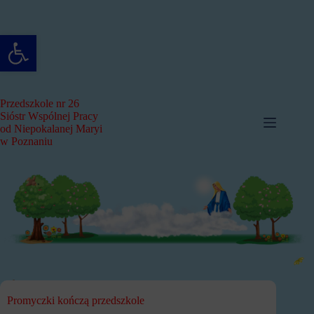
Przejdź
do
treści
Otwórz pasek narzędzi
Przedszkole nr 26
Sióstr Wspólnej Pracy
od Niepokalanej Maryi
w Poznaniu
Promyczki kończą przedszkole