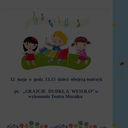
12 maja o godz. 13.15 d
zieci obejrz
ą
teatrzyk
pt.
„
GRAJCIE DUDKI,
A WESOŁO”
w
wykonaniu Teatru Mozaika