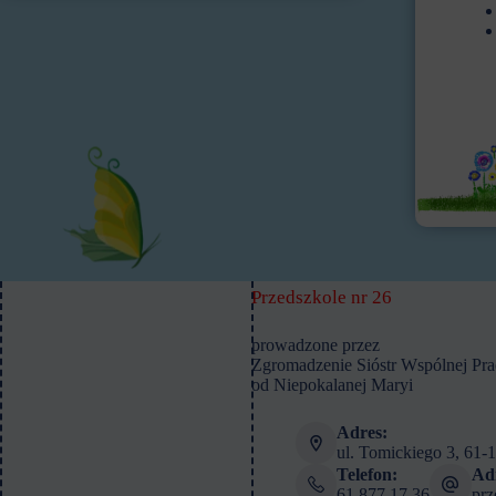
Przedszkole nr 26
prowadzone przez
Zgromadzenie Sióstr Wspólnej Pra
od Niepokalanej Maryi
Adres:
ul. Tomickiego 3, 61-
Telefon:
Adr
61 877 17 36
prz