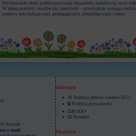
Wychowanie służy podtrzymywaniu tożsamości narodowej, uczy miło
W miarę potrzeb i możliwości placówki – przedszkole pomaga rodzic
pomocy psychologicznej, pedagogicznej, rehabilitacyjnej i innej.
Informacje
🍪 Polityka plików cookies (EU)
cy
🔒 Polityka prywatności
⚖️RODO
📧 Kontakt
116 Poznań
es e-mail:
Facebook
edszkole@zsnm.pl