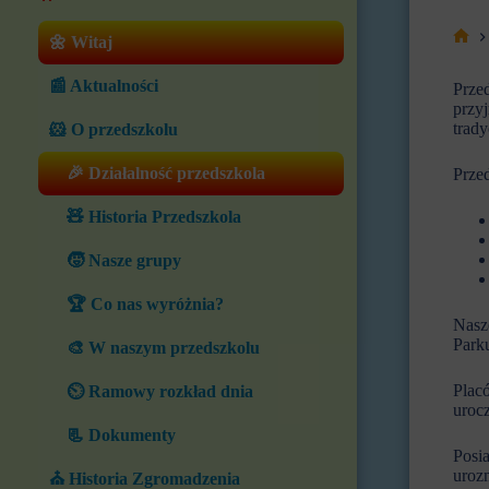
🌼 Witaj
Stro
głów
📰 Aktualności
Przed
przyj
trady
🐹 O przedszkolu
🎉 Działalność przedszkola
Prze
🧸 Historia Przedszkola
🧒 Nasze grupy
🏆 Co nas wyróżnia?
Nasz
Parku
🎨 W naszym przedszkolu
Placó
⏲️ Ramowy rozkład dnia
urocz
📃 Dokumenty
Posi
urozm
⛪ Historia Zgromadzenia