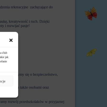
zenia rekreacyjne zachęcające do
ukę, kreatywność i ruch. Dzięki
y i rozwijać pasje!
a i/lub
akie jak
ofanie
adania:
em, troszczymy się o bezpieczeństwo,
ncje
i) dziecka, a także osobami oraz
dszkola;
ieramy rozwój przedszkolaków w przyjaznej