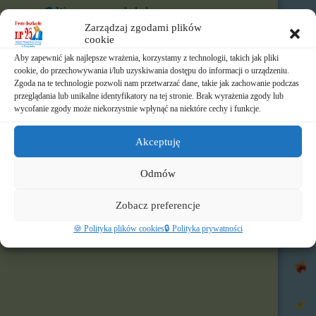
🎨 W naszym przedszkolu
Zarządzaj zgodami plików
⏲️ Ramowy rozkład dnia
cookie
Aby zapewnić jak najlepsze wrażenia, korzystamy z technologii, takich jak pliki
📃 Dokumenty
cookie, do przechowywania i/lub uzyskiwania dostępu do informacji o urządzeniu.
Zgoda na te technologie pozwoli nam przetwarzać dane, takie jak zachowanie podczas
⛪ Historia Zgromadzenia
przeglądania lub unikalne identyfikatory na tej stronie. Brak wyrażenia zgody lub
wycofanie zgody może niekorzystnie wpłynąć na niektóre cechy i funkcje.
📧 Kontakt
Akceptuję
📸 Albumy
Odmów
🚸 Rekrutacja
Zobacz preferencje
🌐 Polecamy
🍪 Polityka plików cookies
🔒 Polityka prywatności
Nasz profil FB