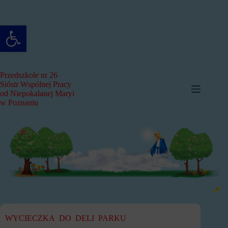
Przejdź
do
treści
Otwórz pasek narzędzi
Przedszkole nr 26
Sióstr Wspólnej Pracy
od Niepokalanej Maryi
w Poznaniu
WYCIECZKA DO DELI PARKU