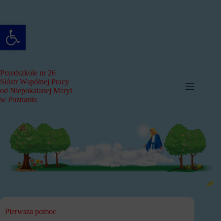
Przejdź
do
treści
Otwórz pasek narzędzi
Przedszkole nr 26
Sióstr Wspólnej Pracy
od Niepokalanej Maryi
w Poznaniu
Pierwsza pomoc