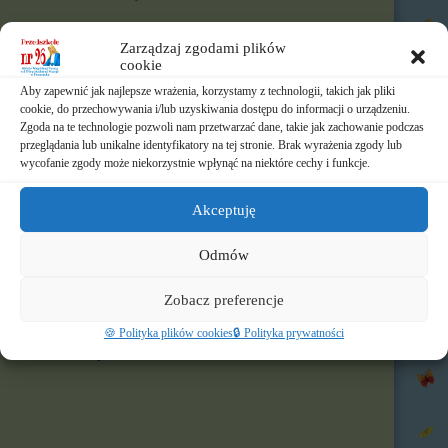
🎨 W naszym przedszkolu
Zarządzaj zgodami plików
cookie
⏲️ Ramowy rozkład dnia
Aby zapewnić jak najlepsze wrażenia, korzystamy z technologii, takich jak pliki
cookie, do przechowywania i/lub uzyskiwania dostępu do informacji o urządzeniu.
📃 Dokumenty
Zgoda na te technologie pozwoli nam przetwarzać dane, takie jak zachowanie podczas
przeglądania lub unikalne identyfikatory na tej stronie. Brak wyrażenia zgody lub
⛪ Historia Zgromadzenia
wycofanie zgody może niekorzystnie wpłynąć na niektóre cechy i funkcje.
📧 Kontakt
Akceptuję
📸 Albumy
Odmów
🚸 Rekrutacja
Zobacz preferencje
🌐 Polecamy
🍪 Polityka plików cookies
🔒 Polityka prywatności
Nasz profil FB