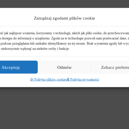
Zarządzaj zgodami plików cookie
ć jak najlepsze wrażenia, korzystamy z technologii, takich jak pliki cookie, do przechowywani
 dostępu do informacji o urządzeniu. Zgoda na te technologie pozwoli nam przetwarzać dane, t
podczas przeglądania lub unikalne identyfikatory na tej stronie. Brak wyrażenia zgody lub wyc
niekorzystnie wpłynąć na niektóre cechy i funkcje.
Akceptuję
Odmów
Zobacz prefere
🍪 Polityka plików cookies
🔒 Polityka prywatności