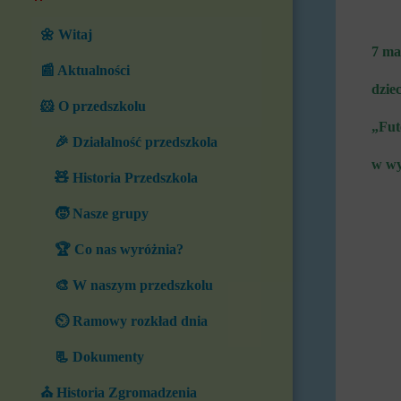
🌼 Witaj
7 ma
📰 Aktualności
dziec
🐹 O przedszkolu
„Fut
🎉 Działalność przedszkola
w wy
🧸 Historia Przedszkola
🧒 Nasze grupy
🏆 Co nas wyróżnia?
🎨 W naszym przedszkolu
⏲️ Ramowy rozkład dnia
📃 Dokumenty
⛪ Historia Zgromadzenia