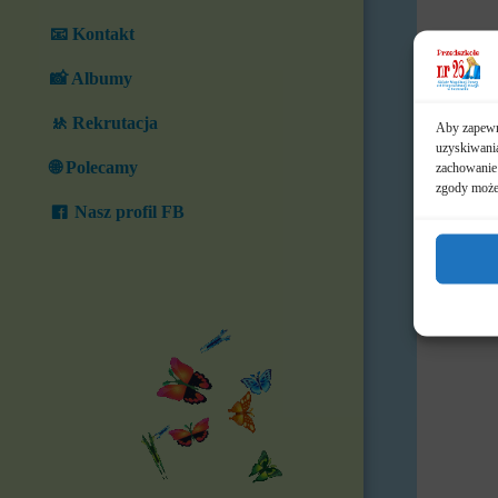
📧 Kontakt
📸 Albumy
🚸 Rekrutacja
Aby zapewni
uzyskiwania
🌐 Polecamy
zachowanie 
zgody może 
Nasz profil FB