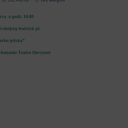
rca o godz. 10.00
i obejrz
ą
teatrzyk pt.
erko jeżyka”
konaniu Teatru Horyzont