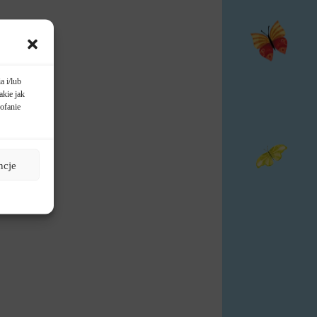
a i/lub
akie jak
ofanie
ncje