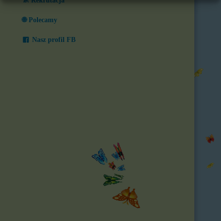
🚸 Rekrutacja
🌐 Polecamy
Nasz profil FB