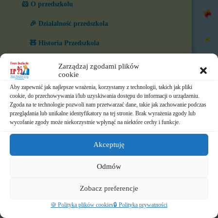
🐹 O przedszkolu
🎉 Działalność przedszkola
🧸 Historia Przedszkola
🧒 Nasze grupy
Zarządzaj zgodami plików
cookie
🏆 Co nas wyróżnia?
Aby zapewnić jak najlepsze wrażenia, korzystamy z technologii, takich jak pliki
cookie, do przechowywania i/lub uzyskiwania dostępu do informacji o urządzeniu.
🎨 W naszym przedszkolu
Zgoda na te technologie pozwoli nam przetwarzać dane, takie jak zachowanie podczas
przeglądania lub unikalne identyfikatory na tej stronie. Brak wyrażenia zgody lub
⏲️ Ramowy rozkład dnia
wycofanie zgody może niekorzystnie wpłynąć na niektóre cechy i funkcje.
📃 Dokumenty
Akceptuję
⛪ Historia Zgromadzenia
Odmów
📧 Kontakt
Zobacz preferencje
📸 Albumy
🍪 Polityka plików cookies
🔒 Polityka prywatności