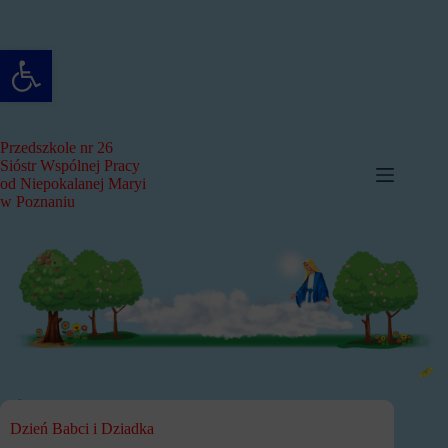
Przejdź
do
treści
Otwórz pasek narzędzi
Przedszkole nr 26
Sióstr Wspólnej Pracy
od Niepokalanej Maryi
w Poznaniu
Dzień Babci i Dziadka