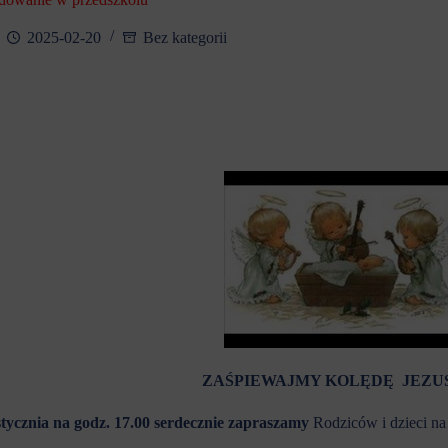
2025-02-20
Bez kategorii
Z
A
Ś
PIEWAJMY
KOL
Ę
DĘ JEZU
stycznia na godz. 17.00
serdecznie zapraszamy
Rodziców i dzieci n