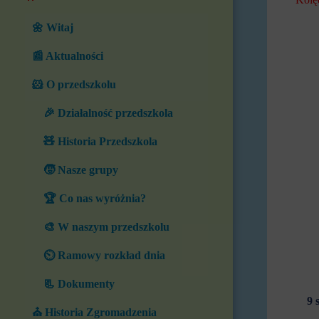
🌼 Witaj
📰 Aktualności
🐹 O przedszkolu
🎉 Działalność przedszkola
🧸 Historia Przedszkola
🧒 Nasze grupy
🏆 Co nas wyróżnia?
🎨 W naszym przedszkolu
⏲️ Ramowy rozkład dnia
📃 Dokumenty
9 
⛪ Historia Zgromadzenia