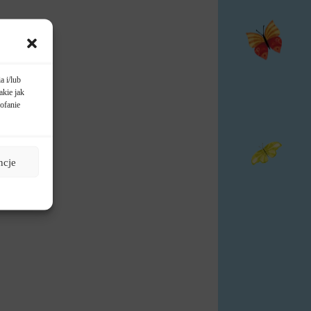
a i/lub
akie jak
ofanie
ncje