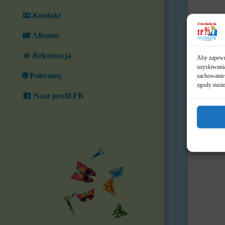
📧 Kontakt
📸 Albumy
🚸 Rekrutacja
Aby zapewni
uzyskiwania
🌐 Polecamy
zachowanie 
zgody może 
Nasz profil FB