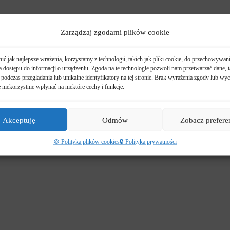
Zarządzaj zgodami plików cookie
ć jak najlepsze wrażenia, korzystamy z technologii, takich jak pliki cookie, do przechowywani
 dostępu do informacji o urządzeniu. Zgoda na te technologie pozwoli nam przetwarzać dane, t
podczas przeglądania lub unikalne identyfikatory na tej stronie. Brak wyrażenia zgody lub wyc
niekorzystnie wpłynąć na niektóre cechy i funkcje.
Akceptuję
Odmów
Zobacz prefere
🍪 Polityka plików cookies
🔒 Polityka prywatności