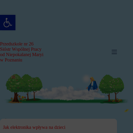
Przejdź
do
treści
Otwórz pasek narzędzi
Przedszkole nr 26
Sióstr Wspólnej Pracy
od Niepokalanej Maryi
w Poznaniu
Jak elektronika wpływa na dzieci