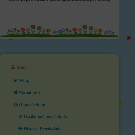
🦋 Menu
🌼 Witaj
📰 Aktualności
🐹 O przedszkolu
🎉 Działalność przedszkola
🧸 Historia Przedszkola