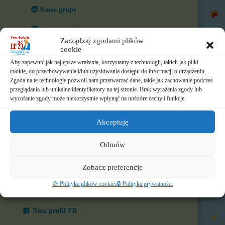
🧒 Nasze grupy
🏆 Co nas wyróżnia?
Zarządzaj zgodami plików
cookie
🎨 W naszym przedszkolu
Aby zapewnić jak najlepsze wrażenia, korzystamy z technologii, takich jak pliki
⏲️ Ramowy rozkład dnia
cookie, do przechowywania i/lub uzyskiwania dostępu do informacji o urządzeniu.
Zgoda na te technologie pozwoli nam przetwarzać dane, takie jak zachowanie podczas
przeglądania lub unikalne identyfikatory na tej stronie. Brak wyrażenia zgody lub
📃 Dokumenty
wycofanie zgody może niekorzystnie wpłynąć na niektóre cechy i funkcje.
⛪ Historia Zgromadzenia
Akceptuję
📧 Kontakt
Odmów
📸 Albumy
Zobacz preferencje
🚸 Rekrutacja
🍪 Polityka plików cookies
🔒 Polityka prywatności
🌐 Polecamy
Nasz profil FB