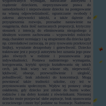
wygórowanych wymagań, narzucanie autorytetu i
rządzenie dzieckiem, nieprzyznawanie prawa do
samodzielności i niepozwalanie dziecku na postępowanie
na własną odpowiedzialność, ograniczanie swobody i
zakresu aktywności taktyki, a także dążenie do
przyspieszenia rozwoju, przesadne nastawienie na
osiągnięcia, duża ilość narzucanych propozycji, krytyczny
stosunek z intencją do eliminowania niezgodnego z
idealnym wzorem zachowania – wypowiedzi rodziców
mają charakter oceniający i są utrapieniem dla dziecka (gdy
np. czterolatkowi zarzucają, że przy rysowaniu przekroczył
linijkę), wyrażanie dezaprobaty i gniewliwość. Dziecko
traktowane jest z pozycji autorytetu bez uznania jego praw
jako równych w rodzinie i poszanowania jego
indywidualności. Postawa nadmiernego wymagania,
korygowania, krytyki sprzyja kształtowaniu się takich
cech, jak brak wiary we własne siły, niepewność,
lękliwość, obsesje, przewrażliwienie i uległość,
pobudliwość, brak zdolności do koncentracji. Mogą
powstawać także trudności szkolne, czy też w
przystosowaniu społecznym. Wpływ tej postawy ulega
osłabieniu, gdy dziecko jest zdolne do buntu wobec
rodziców i ma dobry kontakt z rówieśnikami. Niemniej
dziecko może przejawiać słabe aspiracje, brak opanowania
uczuciowego i może być podatne na frustracje. Nadmierna