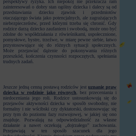
perspektywy ryzyka. Ich niepokój nie przekracza ram
zainteresowań o dobry stan ogólny dziecka i dalecy są od
przedstawiania dziecku zjawisk i przedmiotów
otaczającego świata jako potencjalnych, ale zagrażających
niebezpieczeństw, przed którymi trzeba się chronić. Gdy
rodzice darzą dziecko zaufaniem i swobodą, może ono być
zdolne do współdziałania z rówieśnikami, uspołecznione,
pomysłowe, bystre, trzeźwe, w miarę pewne siebie, łatwo
przystosowujące się do różnych sytuacji społecznych.
Może przejawiać dążenie do pokonywania różnych
przeszkód, kończenia czynności rozpoczętych, spełniania
trudnych zadań.
Jeszcze jedną cenną postawą rodziców jest
uznanie praw
dziecka w rodzinie jako równych
, bez przeceniania i
niedoceniania jego roli. Rodzice ustosunkowują się do
przejawów aktywności dziecka w sposób swobodny, nie
formalny i nie wścibski czy dyktatorski, dostosowując się
przy tym do poziomu fazy rozwojowej, w jakiej się ono
znajduje. Pozwalają na odpowiedzialność za własne
działanie a nawet oczekują „dojrzałego” zachowania.
Przejawiają w ten sposób szacunek dla jego