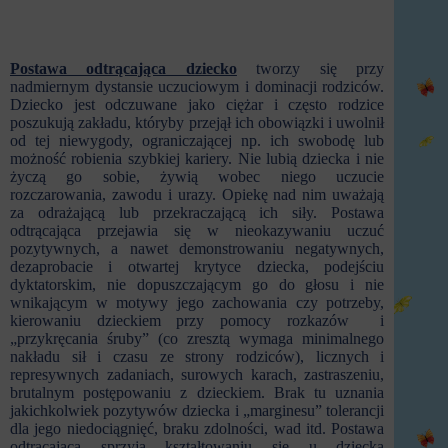
Postawa odtrącająca dziecko
tworzy się przy
nadmiernym dystansie uczuciowym i dominacji rodziców.
Dziecko jest odczuwane jako ciężar i często rodzice
poszukują zakładu, któryby przejął ich obowiązki i uwolnił
od tej niewygody, ograniczającej np. ich swobodę lub
możność robienia szybkiej kariery. Nie lubią dziecka i nie
życzą go sobie, żywią wobec niego uczucie
rozczarowania, zawodu i urazy. Opiekę nad nim uważają
za odrażającą lub przekraczającą ich siły. Postawa
odtrącająca przejawia się w nieokazywaniu uczuć
pozytywnych, a nawet demonstrowaniu negatywnych,
dezaprobacie i otwartej krytyce dziecka, podejściu
dyktatorskim, nie dopuszczającym go do głosu i nie
wnikającym w motywy jego zachowania czy potrzeby,
kierowaniu dzieckiem przy pomocy rozkazów i
„przykręcania śruby” (co zresztą wymaga minimalnego
nakładu sił i czasu ze strony rodziców), licznych i
represywnych zadaniach, surowych karach, zastraszeniu,
brutalnym postępowaniu z dzieckiem. Brak tu uznania
jakichkolwiek pozytywów dziecka i „marginesu” tolerancji
dla jego niedociągnięć, braku zdolności, wad itd. Postawa
odtrącająca sprzyja kształtowaniu się u dziecka