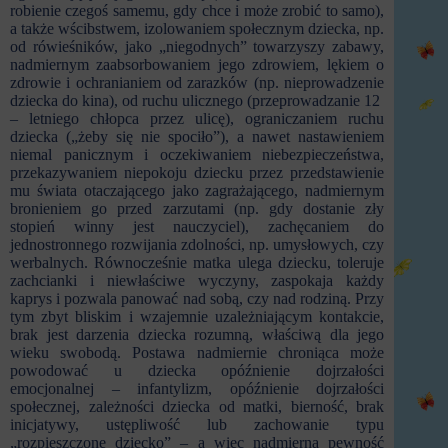
robienie czegoś samemu, gdy chce i może zrobić to samo),
a także wścibstwem, izolowaniem społecznym dziecka, np.
od rówieśników, jako „niegodnych” towarzyszy zabawy,
nadmiernym zaabsorbowaniem jego zdrowiem, lękiem o
zdrowie i ochranianiem od zarazków (np. nieprowadzenie
dziecka do kina), od ruchu ulicznego (przeprowadzanie 12
– letniego chłopca przez ulicę), ograniczaniem ruchu
dziecka („żeby się nie spociło”), a nawet nastawieniem
niemal panicznym i oczekiwaniem niebezpieczeństwa,
przekazywaniem niepokoju dziecku przez przedstawienie
mu świata otaczającego jako zagrażającego, nadmiernym
bronieniem go przed zarzutami (np. gdy dostanie zły
stopień winny jest nauczyciel), zachęcaniem do
jednostronnego rozwijania zdolności, np. umysłowych, czy
werbalnych. Równocześnie matka ulega dziecku, toleruje
zachcianki i niewłaściwe wyczyny, zaspokaja każdy
kaprys i pozwala panować nad sobą, czy nad rodziną. Przy
tym zbyt bliskim i wzajemnie uzależniającym kontakcie,
brak jest darzenia dziecka rozumną, właściwą dla jego
wieku swobodą. Postawa nadmiernie chroniąca może
powodować u dziecka opóźnienie dojrzałości
emocjonalnej – infantylizm, opóźnienie dojrzałości
społecznej, zależności dziecka od matki, bierność, brak
inicjatywy, ustępliwość lub zachowanie typu
„rozpieszczone dziecko” – a wiec nadmierną pewność