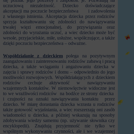
się poznać jego potrzeby i zaspokoić je. Pozwalają na
uczuciową niezależność. Dziecko doświadczające
akceptacji ma poczucie bezpieczeństwa i zadowolenia
z własnego istnienia. Akceptacja dziecka przez rodziców
sprzyja kształtowaniu się zdolności do nawiązywania
trwałej więzi emocjonalnej, do przywiązania oraz
zdolności do wyrażania uczuć, a wiec dziecko może być
wesołe, przyjacielskie, miłe, usłużne, współczujące, a także
dzięki poczuciu bezpieczeństwa – odważne.
Współdziałanie z dzieckiem
polega na pozytywnym
zaangażowaniu i zainteresowaniu rodziców zabawą i pracą
dziecka, a także wciąganiu i angażowaniu dziecka w
zajęcia i sprawy rodziców i domu – odpowiednio do jego
możliwości rozwojowych. Współdziałających z dzieckiem
rodziców cechuje aktywność w nawiązywaniu
wzajemnych kontaktów. W niemowlęctwie widoczne jest
to we wrażliwości rodziców na bodźce ze strony dziecka
i czujności na oznaki nawiązywania kontaktu przez
dziecko. W miarę dorastania dziecka wzrasta u rodziców
także gotowość wyjaśniania, a wiec rozszerzają oni zasób
wiadomości u dziecka, a później wskazują na sposoby
zdobywania wiedzy samemu (np. używanie słownika czy
encyklopedii). Znajdują przyjemność nie tylko we
wspólnym wykonywaniu czynności, ale i we wzajemnej