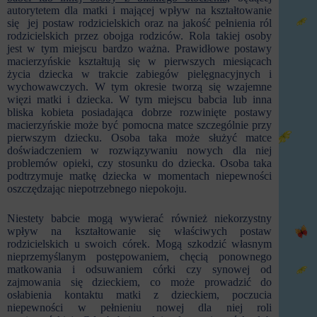
autorytetem dla matki i mającej wpływ na kształtowanie
się jej postaw rodzicielskich oraz na jakość pełnienia ról
rodzicielskich przez obojga rodziców. Rola takiej osoby
jest w tym miejscu bardzo ważna. Prawidłowe postawy
macierzyńskie kształtują się w pierwszych miesiącach
życia dziecka w trakcie zabiegów pielęgnacyjnych i
wychowawczych. W tym okresie tworzą się wzajemne
więzi matki i dziecka. W tym miejscu babcia lub inna
bliska kobieta posiadająca dobrze rozwinięte postawy
macierzyńskie może być pomocna matce szczególnie przy
pierwszym dziecku. Osoba taka może służyć matce
doświadczeniem w rozwiązywaniu nowych dla niej
problemów opieki, czy stosunku do dziecka. Osoba taka
podtrzymuje matkę dziecka w momentach niepewności
oszczędzając niepotrzebnego niepokoju.
Niestety babcie mogą wywierać również niekorzystny
wpływ na kształtowanie się właściwych postaw
rodzicielskich u swoich córek. Mogą szkodzić własnym
nieprzemyślanym postępowaniem, chęcią ponownego
matkowania i odsuwaniem córki czy synowej od
zajmowania się dzieckiem, co może prowadzić do
osłabienia kontaktu matki z dzieckiem, poczucia
niepewności w pełnieniu nowej dla niej roli