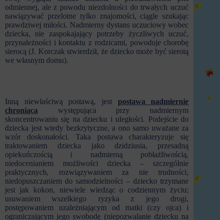
odmiennej, ale z powodu niezdolności do trwałych uczuć
nawiązywać przelotne tylko znajomości, ciągle szukając
prawdziwej miłości. Nadmierny dystans uczuciowy wobec
dziecka, nie zaspokajający potrzeby życzliwych uczuć,
przynależności i kontaktu z rodzicami, powoduje chorobę
sierocą (J. Korczak stwierdził, że dziecko może być sierotą
we własnym domu).
Inną niewłaściwą postawą, jest
postawa nadmiernie
chroniąca
występująca przy nadmiernym
skoncentrowaniu się na dziecku i uległości. Podejście do
dziecka jest wtedy bezkrytyczne, a ono samo uważane za
wzór doskonałości. Taka postawa charakteryzuje się
traktowaniem dziecka jako dzidziusia, przesadną
opiekuńczością i nadmierną pobłażliwością,
niedocenianiem możliwości dziecka – szczególnie
praktycznych, rozwiązywaniem za nie trudności,
niedopuszczaniem do samodzielności – dziecko trzymane
jest jak kokon, niewiele wiedząc o codziennym życiu;
usuwaniem wszelkiego ryzyka z jego drogi,
postępowaniem uzależniającym od matki (czy ojca) i
ograniczającym jego swobodę (niepozwalanie dziecku na