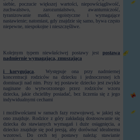
siebie, poczucie większej wartości, niepowściągliwość,
zuchwalstwo, zarozumialstwo, awanturniczość,
tyranizowanie matki, egoistyczne i wymagające
nastawienie; natomiast, gdy znajdzie się samo, bywa często
niepewne, niespokojne i nieszczęśliwe.
Kolejnym typem niewłaściwej postawy jest
postawa
nadmiernie wymagająca, zmuszająca
i
korygująca
. Występuje ona przy nadmiernej
koncentracji rodziców na dziecku i jednoczesnej ich
dominacji nad nim. Przy tej postawie dziecko jest zwykle
naginane do wytworzonego przez rodziców wzoru
dziecka, jakie chcieliby posiadać, bez liczenia się z jego
indywidualnymi cechami
i możliwościami w ramach fazy rozwojowej, w jakiej się
ono znajduje. Rodzice z góry zakładają dostosowanie się
dziecka do stawianych wymagań i duże osiągnięcia, a
dziecko znajduje się pod presją, aby dorównać idealnemu
wzorowi. Do cech tej postawy należą: stawianie