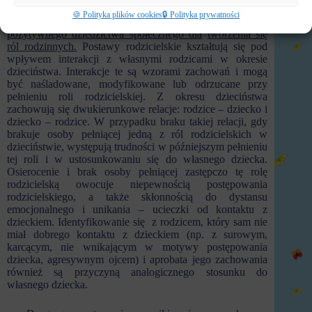
🍪 Polityka plików cookies
🔒 Polityka prywatności
Maria Ziemska wyróżnia jako główny czynnik
brak
pozytywnego dziedzictwa społecznego dla
tworzenia się
ról rodzinnych.
Postawy rodzicielskie kształtują się pod
wpływem interakcji z własnymi rodzicami w okresie
dzieciństwa. Interakcje te są wzorami zachowań i mogą
być naśladowane, modyfikowane lub odrzucane przy
pełnieniu roli rodzicielskiej. Z okresu dzieciństwa
zachowują się dwukierunkowe relacje: rodzice – dziecko i
dziecko – rodzice. W przypadku braku takiej relacji, gdy
brakuje osoby pełniącej jedną z ról rodzicielskich w
dzieciństwie, występują trudności w późniejszym pełnieniu
tej roli i w ustosunkowaniu się do własnego dziecka.
Osierocenie i brak osoby pełniącej zastępczo tę rolę
rodzicielską owocuje niepewnością postępowania
rodzicielskiego, a także skłonnością do dystansu
emocjonalnego i unikania – ucieczki od kontaktu z
dzieckiem. Identyfikowanie się z rodzicem, który sam nie
miał dobrego kontaktu z dzieckiem (np. z surowym,
karcącym, nie wnikającym w motywy postępowania
dziecka, agresywnym ojcem) i aprobata jego zachowania
również są przyczyną analogicznego stosunku do
własnego dziecka.