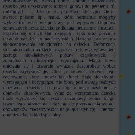
zrównoważonymi; tworzą dobre, dobrane małżeństwo;
dziecko jest oczekiwane; rodzice gotowi do pełnienia ról
rodzinnych – a dziecko jest płaczliwe, źle sypia, źle je,
zwraca pokarm itp., matki, które normalnie mogłyby
wykształcić właściwe postawy, pod wpływem kłopotów
sprawianych przez dziecko podlegają nieustannej frustracji.
Pojawia się u nich stan napięcia i lęku oraz poczucie
nieudolności działań macierzyńskich. Następuje nadmierne
skoncentrowanie emocjonalne na dziecku. Deformacja
stosunku matki do dziecka rozpoczyna się występowaniem
szeregu niewłaściwych postaw cząstkowych, o
znamionach nadmiernego wymagania. Matki łatwo
gniewają się i otwarcie wyrażają dezaprobatę wobec
dziecka krytykując je. Chcą je zmienić, zmienić jego
zachowanie, które sprawia im kłopot. Stają się zbytnio
wymagające i korygujące, nie biorą pod uwagę realnych
możliwości dziecka, co powoduje u niego nasilenie się
objawów chorobowych. Wraz ze wzrastaniem dziecka
może wytworzyć się dystans uczuciowy wobec niego,
jawne jego odrzucenie i dążenie do przerzucenia swoich
obowiązków macierzyńskich na jakąś instytucję – internat,
dom dziecka, zakład specjalny.