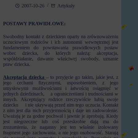
2007-10-26
Artykuły
POSTAWY PRAWIDŁOWE:
Swobodny kontakt z dzieckiem oparty na zrównoważeniu
uczuciowym rodziców i ich autonomii wewnętrznej jest
fundamentem do powstawania prawidłowych postaw
wobec dziecka, do których należą: akceptacja,
współdziałanie, dawanie właściwej swobody, uznanie
praw dziecka.
Akceptacja dziecka
– to przyjęcie go takim, jakie jest, z
jego cechami fizycznymi, usposobieniem, z jego
umysłowymi możliwościami i łatwością osiągnięć w
jednych dziedzinach, a ograniczeniami i trudnościami w
innych. Akceptujący rodzice rzeczywiście lubią swoje
dziecko i nie ukrywają przed nim tego uczucia. Kontakt
z nim jest dla nich przyjemnością i daje im zadowolenie.
Uważają je za godne pochwał i jawnie je aprobują. Kiedy
jest niegrzeczne lub coś przeskrobie dają mu do
zrozumienia, że naganny jest ten właśnie izolowany
fragment jego zachowania, a nie jego osobowość. Starają