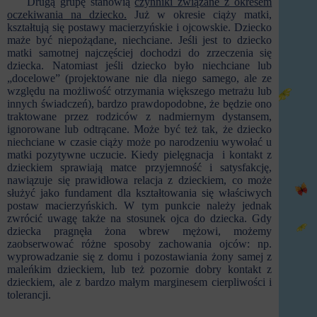
Drugą grupę stanowią
czynniki związane z okresem
oczekiwania na dziecko.
Już w okresie ciąży matki,
kształtują się postawy macierzyńskie i ojcowskie. Dziecko
maże być niepożądane, niechciane. Jeśli jest to dziecko
matki samotnej najczęściej dochodzi do zrzeczenia się
dziecka. Natomiast jeśli dziecko było niechciane lub
„docelowe” (projektowane nie dla niego samego, ale ze
względu na możliwość otrzymania większego metrażu lub
innych świadczeń), bardzo prawdopodobne, że będzie ono
traktowane przez rodziców z nadmiernym dystansem,
ignorowane lub odtrącane. Może być też tak, że dziecko
niechciane w czasie ciąży może po narodzeniu wywołać u
matki pozytywne uczucie. Kiedy pielęgnacja i kontakt z
dzieckiem sprawiają matce przyjemność i satysfakcję,
nawiązuje się prawidłowa relacja z dzieckiem, co może
służyć jako fundament dla kształtowania się właściwych
postaw macierzyńskich. W tym punkcie należy jednak
zwrócić uwagę także na stosunek ojca do dziecka. Gdy
dziecka pragnęła żona wbrew mężowi, możemy
zaobserwować różne sposoby zachowania ojców: np.
wyprowadzanie się z domu i pozostawiania żony samej z
maleńkim dzieckiem, lub też pozornie dobry kontakt z
dzieckiem, ale z bardzo małym marginesem cierpliwości i
tolerancji.