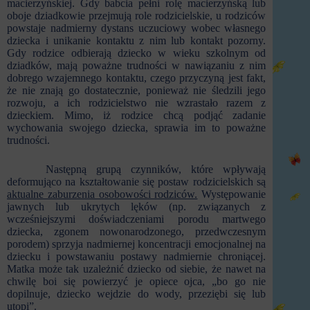
macierzyńskiej. Gdy babcia pełni rolę macierzyńską lub
oboje dziadkowie przejmują role rodzicielskie, u rodziców
powstaje nadmierny dystans uczuciowy wobec własnego
dziecka i unikanie kontaktu z nim lub kontakt pozorny.
Gdy rodzice odbierają dziecko w wieku szkolnym od
dziadków, mają poważne trudności w nawiązaniu z nim
dobrego wzajemnego kontaktu, czego przyczyną jest fakt,
że nie znają go dostatecznie, ponieważ nie śledzili jego
rozwoju, a ich rodzicielstwo nie wzrastało razem z
dzieckiem. Mimo, iż rodzice chcą podjąć zadanie
wychowania swojego dziecka, sprawia im to poważne
trudności.
Następną grupą czynników, które wpływają
deformująco na kształtowanie się postaw rodzicielskich są
aktualne zaburzenia osobowości rodziców.
Występowanie
jawnych lub ukrytych lęków (np. związanych z
wcześniejszymi doświadczeniami porodu martwego
dziecka, zgonem nowonarodzonego, przedwczesnym
porodem) sprzyja nadmiernej koncentracji emocjonalnej na
dziecku i powstawaniu postawy nadmiernie chroniącej.
Matka może tak uzależnić dziecko od siebie, że nawet na
chwilę boi się powierzyć je opiece ojca, „bo go nie
dopilnuje, dziecko wejdzie do wody, przeziębi się lub
utopi”.