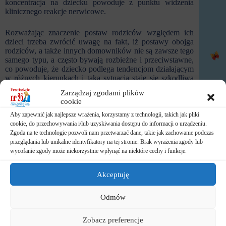
koncentracja na dziecku powoduje z punktu widzenia
klinicznego reakcje nerwicowe.
Rozważając znaczenie postaw rodziców względem ich
dzieci trzeba zwrócić uwagę na fakt, iż postawy obojga
rodziców, a także innych domowników nie są zawsze tego
samego typu, a często bywają rozbieżne i przeciwstawne,
co powoduje, że dziecko podlega tendencjom działającym
w różnych kierunkach i taka sytuacja staje się szkodliwa
dla jego zdrowia i osobowości. Jeśli tendencje rodziców
Zarządzaj zgodami plików
nie są rozbieżnie i zachowana zostaje pewna
cookie
konsekwencja i koalicja wychowawcza, która oparta jest
na wzajemnej akceptacji i szacunku rodziców do siebie,
Aby zapewnić jak najlepsze wrażenia, korzystamy z technologii, takich jak pliki
odmienność typów postaw matki i ojca nie ma
cookie, do przechowywania i/lub uzyskiwania dostępu do informacji o urządzeniu.
szkodliwego wpływu na dziecko, a jest źródłem większego
Zgoda na te technologie pozwoli nam przetwarzać dane, takie jak zachowanie podczas
bogactwa doznań emocjonalnych. Jest również okazją do
przeglądania lub unikalne identyfikatory na tej stronie. Brak wyrażenia zgody lub
gromadzenia spostrzeżeń nad różnicami indywidualnymi
wycofanie zgody może niekorzystnie wpłynąć na niektóre cechy i funkcje.
rodziców.
Akceptuję
Odmów
Warto również przeanalizować
czynniki, które
utrudniają kształtowanie się właściwych postaw
Zobacz preferencje
rodziców w wychowaniu dzieci.