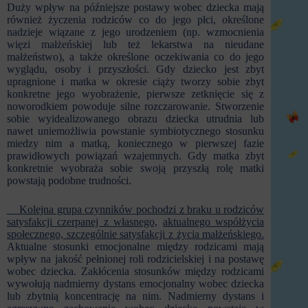
Duży wpływ na późniejsze postawy wobec dziecka mają
również życzenia rodziców co do jego płci, określone
nadzieje wiązane z jego urodzeniem (np. wzmocnienia
więzi małżeńskiej lub też lekarstwa na nieudane
małżeństwo), a także określone oczekiwania co do jego
wyglądu, osoby i przyszłości. Gdy dziecko jest zbyt
upragnione i matka w okresie ciąży tworzy sobie zbyt
konkretne jego wyobrażenie, pierwsze zetknięcie się z
noworodkiem powoduje silne rozczarowanie. Stworzenie
sobie wyidealizowanego obrazu dziecka utrudnia lub
nawet uniemożliwia powstanie symbiotycznego stosunku
miedzy nim a matką, koniecznego w pierwszej fazie
prawidłowych powiązań wzajemnych. Gdy matka zbyt
konkretnie wyobraża sobie swoją przyszłą rolę matki
powstają podobne trudności.
Kolejna grupa czynników pochodzi z braku u rodziców
satysfakcji czerpanej z własnego,
aktualnego współżycia
społecznego, szczególnie satysfakcji z życia małżeńskiego.
Aktualne stosunki emocjonalne między rodzicami mają
wpływ na jakość pełnionej roli rodzicielskiej i na postawę
wobec dziecka. Zakłócenia stosunków między rodzicami
wywołują nadmierny dystans emocjonalny wobec dziecka
lub zbytnią koncentrację na nim. Nadmierny dystans i