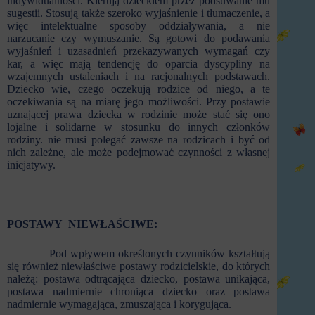
indywidualności. Kierują dzieckiem przez podsuwanie mu
sugestii. Stosują także szeroko wyjaśnienie i tłumaczenie, a
więc intelektualne sposoby oddziaływania, a nie
narzucanie czy wymuszanie. Są gotowi do podawania
wyjaśnień i uzasadnień przekazywanych wymagań czy
kar, a więc mają tendencję do oparcia dyscypliny na
wzajemnych ustaleniach i na racjonalnych podstawach.
Dziecko wie, czego oczekują rodzice od niego, a te
oczekiwania są na miarę jego możliwości. Przy postawie
uznającej prawa dziecka w rodzinie może stać się ono
lojalne i solidarne w stosunku do innych członków
rodziny. nie musi polegać zawsze na rodzicach i być od
nich zależne, ale może podejmować czynności z własnej
inicjatywy.
POSTAWY NIEWŁAŚCIWE:
Pod wpływem określonych czynników kształtują
się również niewłaściwe postawy rodzicielskie, do których
należą: postawa odtrącająca dziecko, postawa unikająca,
postawa nadmiernie chroniąca dziecko oraz postawa
nadmiernie wymagająca, zmuszająca i korygująca.