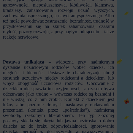
agresywności, nieposłuszeństwa, kłótliwości, kłamstwa,
kradzieży, zahamowania rozwoju uczuć wyższych,
zachowania aspołecznego, a nawet antyspołecznego. Albo
też może powodować zastraszenie, bezradność, trudność w
przystosowaniu się na skutek zahamowania, czasami
otyłość, pozory rozwoju, a przy nagłym odtrąceniu – także
reakcje nerwicowe.
Postawa unikająca
– widoczna przy nadmiernym
dystansie uczuciowym rodziców wobec dziecka, ich
uległości i bierności. Postawę te charakteryzuje ubogi
stosunek uczuciowy między rodzicami a dzieckiem, lub
wręcz obojętność uczuciowa rodziców. Obcowanie z
dzieckiem nie sprawia im przyjemności, a czasem bywa
odczuwane jako trudne – wówczas rodzice są bezradni i
nie wiedzą, co z nim zrobić. Kontakt z dzieckiem jest
luźny albo pozornie dobry i maskowany obdarzaniem
prezentami (kontakt przez „pośrednika”), nadmierną
swobodą, rzekomym liberalizmem. Ten typ złożonej
postawy składa się ukryta lub jawna beztroska o dobro
dziecka aż do braku odpowiedzialności, ignorowanie
dziecka, bierność aż do bezwładu w nawiązywaniu z