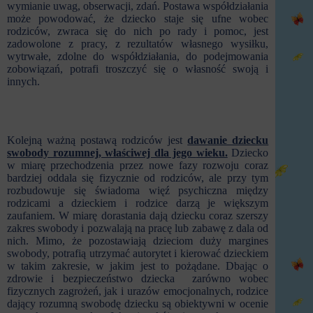
wymianie uwag, obserwacji, zdań. Postawa współdziałania
może powodować, że dziecko staje się ufne wobec
rodziców, zwraca się do nich po rady i pomoc, jest
zadowolone z pracy, z rezultatów własnego wysiłku,
wytrwałe, zdolne do współdziałania, do podejmowania
zobowiązań, potrafi troszczyć się o własność swoją i
innych.
Kolejną ważną postawą rodziców jest
dawanie dziecku
swobody rozumnej, właściwej dla jego
wieku.
Dziecko
w miarę przechodzenia przez nowe fazy rozwoju coraz
bardziej oddala się fizycznie od rodziców, ale przy tym
rozbudowuje się świadoma więź psychiczna między
rodzicami a dzieckiem i rodzice darzą je większym
zaufaniem. W miarę dorastania dają dziecku coraz szerszy
zakres swobody i pozwalają na pracę lub zabawę z dala od
nich. Mimo, że pozostawiają dzieciom duży margines
swobody, potrafią utrzymać autorytet i kierować dzieckiem
w takim zakresie, w jakim jest to pożądane. Dbając o
zdrowie i bezpieczeństwo dziecka zarówno wobec
fizycznych zagrożeń, jak i urazów emocjonalnych, rodzice
dający rozumną swobodę dziecku są obiektywni w ocenie