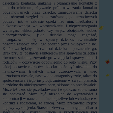
dzieckiem kontaktu, unikanie i ograniczanie kontaktu z
nim do minimum, zbywanie prób nawiązania kontaktu
podejmowanych przez dziecko, zaniedbywanie dziecka
pod różnymi względami – zarówno jego uczuciowych
potrzeb, jak w zakresie opieki nad nim, niedbałość i
niekonsekwencja we wprowadzaniu i nieprzestrzeganiu
wymagań, lekkomyślność czy wręcz obojętność wobec
niebezpieczeństw, jakie dziecku mogą zagrażać,
nieangażowanie się w sprawy dziecka, ewentualnie
pozorne zaspokajanie jego potrzeb przez okupywanie się.
Krańcowa byłaby ucieczka od dziecka – porzucenie go.
Brak przy tej postawie zainteresowania sprawami dziecka i
równocześnie angażowanie go w zajęcia i sprawy domu i
rodziców – oczywiście odpowiednio do jego wieku. Przy
takiej postawie rodziców dziecko może być niezdolne do
nawiązywania trwałych więzi uczuciowych, a więc
uczuciowo niestałe, nastawione antagonistycznie, także do
społeczeństwa i jego instytucji, zmienne w swych planach,
niezdolne do obiektywnych ocen, skłonne do przechwałek.
Może też czuć się prześladowane i współczuć sobie, samo
się pocieszać. Może być niezdolne do wytrwałości i
koncentracji w nauce, nieufne, bojaźliwe lub wchodzące w
konflikt z rodzicami, ze szkołą. Może przejawiać lżejsze
objawy wykolejenia. Starsze dziewczynki mogą nie dbać o
swój wygląd, szukać uczucia u przedstawicieli płci