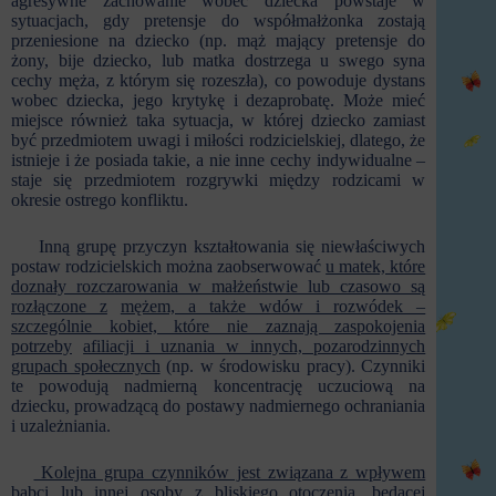
agresywne zachowanie wobec dziecka powstaje w
sytuacjach, gdy pretensje do współmałżonka zostają
przeniesione na dziecko (np. mąż mający pretensje do
żony, bije dziecko, lub matka dostrzega u swego syna
cechy męża, z którym się rozeszła), co powoduje dystans
wobec dziecka, jego krytykę i dezaprobatę. Może mieć
miejsce również taka sytuacja, w której dziecko zamiast
być przedmiotem uwagi i miłości rodzicielskiej, dlatego, że
istnieje i że posiada takie, a nie inne cechy indywidualne –
staje się przedmiotem rozgrywki między rodzicami w
okresie ostrego konfliktu.
Inną grupę przyczyn kształtowania się niewłaściwych
postaw rodzicielskich można zaobserwować
u matek, które
doznały rozczarowania w małżeństwie lub czasowo są
rozłączone z
mężem, a także wdów i rozwódek –
szczególnie kobiet, które nie zaznają zaspokojenia
potrzeby
afiliacji i uznania w innych, pozarodzinnych
grupach społecznych
(np. w środowisku pracy). Czynniki
te powodują nadmierną koncentrację uczuciową na
dziecku, prowadzącą do postawy nadmiernego ochraniania
i uzależniania.
Kolejna grupa czynników jest związana z wpływem
babci lub innej osoby z bliskiego otoczenia,
będącej