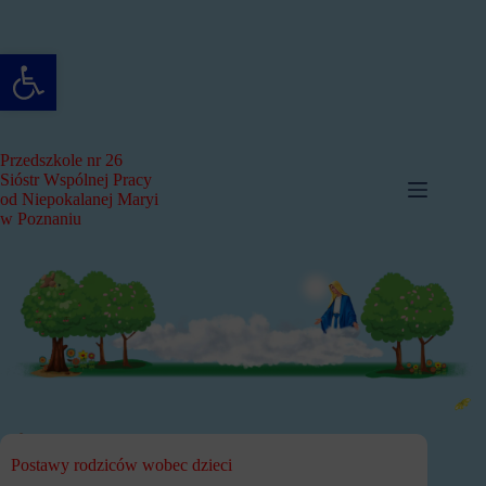
Przejdź
do
treści
Otwórz pasek narzędzi
Przedszkole nr 26
Sióstr Wspólnej Pracy
od Niepokalanej Maryi
w Poznaniu
Postawy rodziców wobec dzieci