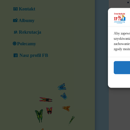
📧 Kontakt
📸 Albumy
🚸 Rekrutacja
Aby zapewni
uzyskiwania
🌐 Polecamy
zachowanie 
zgody może 
Nasz profil FB