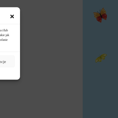
a i/lub
akie jak
ofanie
ncje