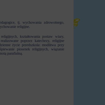
dagogice, tj. wychowania zdrowotnego,
chowanie religijne.
eligijnych, kształtowania postaw wiary,
ealizowane poprzez katechezy, religijne
ienne życie przedszkola: modlitwa przy
piewanie piosenek religijnych, wiązanie
otą parafialną.