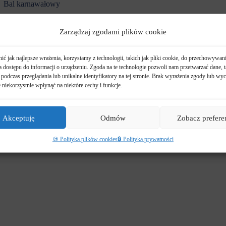
Bal karnawałowy
Uroczystości z okazji Dnia Babci i Dziadka
Zarządzaj zgodami plików cookie
Poświęcenie pokarmów wielkanocnych
ć jak najlepsze wrażenia, korzystamy z technologii, takich jak pliki cookie, do przechowywani
Dzień Mamy i Taty
 dostępu do informacji o urządzeniu. Zgoda na te technologie pozwoli nam przetwarzać dane, t
podczas przeglądania lub unikalne identyfikatory na tej stronie. Brak wyrażenia zgody lub wyc
niekorzystnie wpłynąć na niektóre cechy i funkcje.
Dzień Dziecka – niespodzianki
Uroczyste pożegnanie starszaków
Akceptuję
Odmów
Zobacz prefere
🍪 Polityka plików cookies
🔒 Polityka prywatności