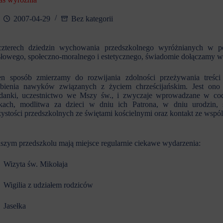
2007-04-29
Bez kategorii
zterech dziedzin wychowania przedszkolnego wyróżnianych w pe
łowego, społeczno-moralnego i estetycznego, świadomie dołączamy wy
n sposób zmierzamy do rozwijania zdolności przeżywania treści r
bienia nawyków związanych z życiem chrześcijańskim. Jest ono r
danki, uczestnictwo we Mszy św., i zwyczaje wprowadzane w codz
łkach, modlitwa za dzieci w dniu ich Patrona, w dniu urodzin, ś
ystości przedszkolnych ze świętami kościelnymi oraz kontakt ze wspóln
szym przedszkolu mają miejsce regularnie ciekawe wydarzenia:
Wizyta św. Mikołaja
Wigilia z udziałem rodziców
Jasełka