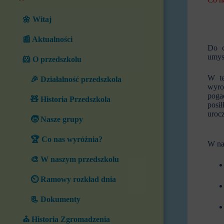
🌼 Witaj
📰 Aktualności
Do c
umys
🐹 O przedszkolu
W te
🎉 Działalność przedszkola
wyro
poga
🧸 Historia Przedszkola
posi
urocz
🧒 Nasze grupy
🏆 Co nas wyróżnia?
W na
🎨 W naszym przedszkolu
⏲️ Ramowy rozkład dnia
📃 Dokumenty
⛪ Historia Zgromadzenia