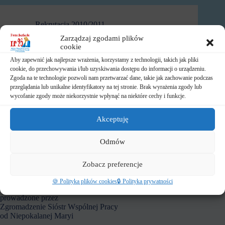
Rekrutacja 2010/2011
Zarządzaj zgodami plików
Rekrutacja 2010/2011
cookie
Aby zapewnić jak najlepsze wrażenia, korzystamy z technologii, takich jak pliki
REKRUTACJA DO PRZEDSZKOLA NR 26 NA
cookie, do przechowywania i/lub uzyskiwania dostępu do informacji o urządzeniu.
ROK SZKOLNY 2011/2012 Drodzy Rodzice,
Zgoda na te technologie pozwoli nam przetwarzać dane, takie jak zachowanie podczas
uprzejmie informujemy, iż karty zgłoszeń można
przeglądania lub unikalne identyfikatory na tej stronie. Brak wyrażenia zgody lub
otrzymać w kancelarii Przedszkola lub pobrać
wycofanie zgody może niekorzystnie wpłynąć na niektóre cechy i funkcje.
elektronicznie. karta_zgloszenia.doc KARTY
BĘDĄ WYDAWANE OD 01 DO 25 MARCA
2011 r.…
Akceptuję
2011-02-23
Odmów
Zobacz preferencje
Przedszkole nr 26
🍪 Polityka plików cookies
🔒 Polityka prywatności
prowadzone przez
Zgromadzenie Sióstr Wspólnej Pracy
od Niepokalanej Maryi