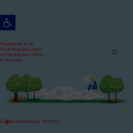
Przejdź
do
treści
Otwórz pasek narzędzi
Przedszkole nr 26
Sióstr Wspólnej Pracy
od Niepokalanej Maryi
w Poznaniu
Kategoria
Rekrutacja 2010/2011