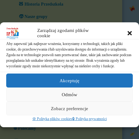
🧸 Historia Przedszkola
🧒 Nasze grupy
🏆 Co nas wyróżnia?
Zarządzaj zgodami plików
cookie
🎨 W naszym przedszkolu
Aby zapewnić jak najlepsze wrażenia, korzystamy z technologii, takich jak pliki
cookie, do przechowywania i/lub uzyskiwania dostępu do informacji o urządzeniu.
⏲️ Ramowy rozkład dnia
Zgoda na te technologie pozwoli nam przetwarzać dane, takie jak zachowanie podczas
przeglądania lub unikalne identyfikatory na tej stronie. Brak wyrażenia zgody lub
📃 Dokumenty
wycofanie zgody może niekorzystnie wpłynąć na niektóre cechy i funkcje.
⛪ Historia Zgromadzenia
Akceptuję
📧 Kontakt
Odmów
📸 Albumy
Zobacz preferencje
🚸 Rekrutacja
🍪 Polityka plików cookies
🔒 Polityka prywatności
🌐 Polecamy