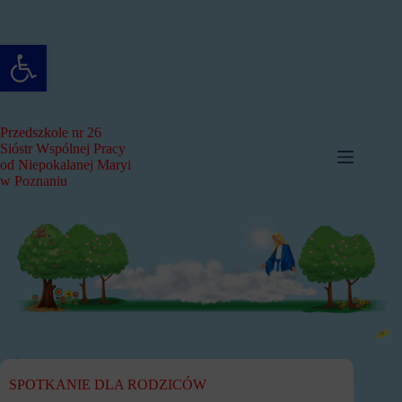
Przejdź
do
treści
Otwórz pasek narzędzi
Przedszkole nr 26
Sióstr Wspólnej Pracy
od Niepokalanej Maryi
w Poznaniu
SPOTKANIE DLA RODZICÓW