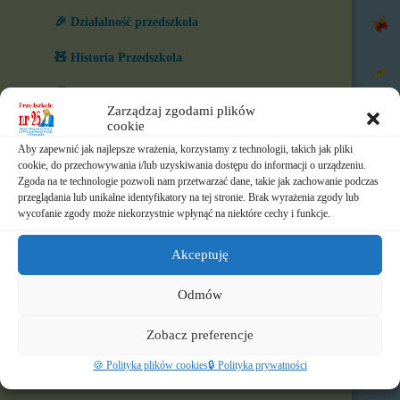
🎉 Działalność przedszkola
🧸 Historia Przedszkola
🧒 Nasze grupy
Zarządzaj zgodami plików
cookie
🏆 Co nas wyróżnia?
Aby zapewnić jak najlepsze wrażenia, korzystamy z technologii, takich jak pliki
🎨 W naszym przedszkolu
cookie, do przechowywania i/lub uzyskiwania dostępu do informacji o urządzeniu.
Zgoda na te technologie pozwoli nam przetwarzać dane, takie jak zachowanie podczas
przeglądania lub unikalne identyfikatory na tej stronie. Brak wyrażenia zgody lub
⏲️ Ramowy rozkład dnia
wycofanie zgody może niekorzystnie wpłynąć na niektóre cechy i funkcje.
📃 Dokumenty
Akceptuję
⛪ Historia Zgromadzenia
Odmów
📧 Kontakt
Zobacz preferencje
📸 Albumy
🍪 Polityka plików cookies
🔒 Polityka prywatności
🚸 Rekrutacja