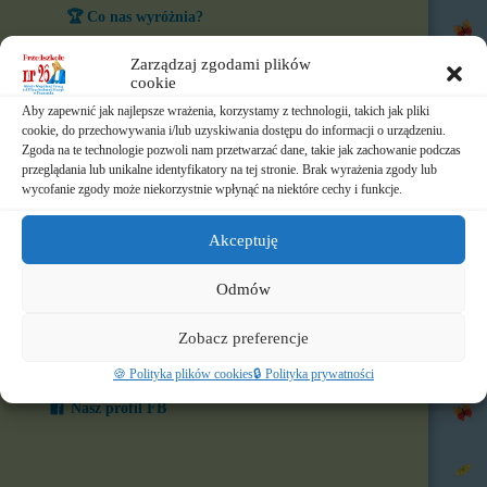
🏆 Co nas wyróżnia?
🎨 W naszym przedszkolu
Zarządzaj zgodami plików
cookie
⏲️ Ramowy rozkład dnia
Aby zapewnić jak najlepsze wrażenia, korzystamy z technologii, takich jak pliki
cookie, do przechowywania i/lub uzyskiwania dostępu do informacji o urządzeniu.
📃 Dokumenty
Zgoda na te technologie pozwoli nam przetwarzać dane, takie jak zachowanie podczas
przeglądania lub unikalne identyfikatory na tej stronie. Brak wyrażenia zgody lub
wycofanie zgody może niekorzystnie wpłynąć na niektóre cechy i funkcje.
⛪ Historia Zgromadzenia
📧 Kontakt
Akceptuję
📸 Albumy
Odmów
🚸 Rekrutacja
Zobacz preferencje
🌐 Polecamy
🍪 Polityka plików cookies
🔒 Polityka prywatności
Nasz profil FB