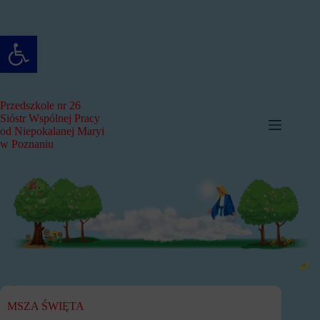
Przejdź
do
treści
Otwórz pasek narzędzi
Przedszkole nr 26
Sióstr Wspólnej Pracy
od Niepokalanej Maryi
w Poznaniu
MSZA ŚWIĘTA