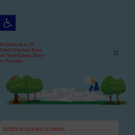
Przejdź
do
treści
Otwórz pasek narzędzi
Przedszkole nr 26
Sióstr Wspólnej Pracy
od Niepokalanej Maryi
w Poznaniu
DZIEŃ PLISZOWEGO MISIA