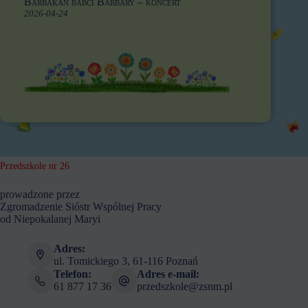
Barbakan babci Barbary – koncert
2026-04-24
Przedszkole nr 26
prowadzone przez
Zgromadzenie Sióstr Wspólnej Pracy
od Niepokalanej Maryi
Adres:
ul. Tomickiego 3, 61-116 Poznań
Telefon:
Adres e-mail:
61 877 17 36
przedszkole@zsnm.pl