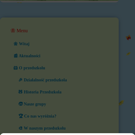
🦋 Menu
🌼 Witaj
📰 Aktualności
🐹 O przedszkolu
🎉 Działalność przedszkola
🧸 Historia Przedszkola
🧒 Nasze grupy
🏆 Co nas wyróżnia?
🎨 W naszym przedszkolu