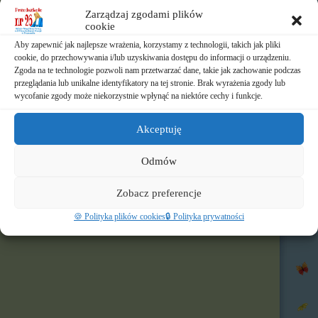
⏲️ Ramowy rozkład dnia
Zarządzaj zgodami plików
cookie
📃 Dokumenty
Aby zapewnić jak najlepsze wrażenia, korzystamy z technologii, takich jak pliki
cookie, do przechowywania i/lub uzyskiwania dostępu do informacji o urządzeniu.
⛪ Historia Zgromadzenia
Zgoda na te technologie pozwoli nam przetwarzać dane, takie jak zachowanie podczas
przeglądania lub unikalne identyfikatory na tej stronie. Brak wyrażenia zgody lub
wycofanie zgody może niekorzystnie wpłynąć na niektóre cechy i funkcje.
📧 Kontakt
📸 Albumy
Akceptuję
🚸 Rekrutacja
Odmów
🌐 Polecamy
Zobacz preferencje
Nasz profil FB
🍪 Polityka plików cookies
🔒 Polityka prywatności