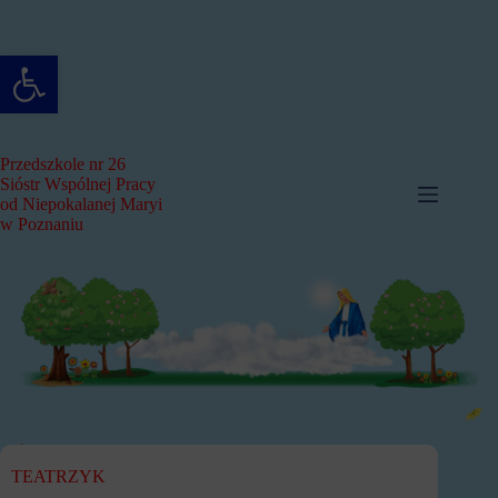
Przejdź
do
treści
Otwórz pasek narzędzi
Przedszkole nr 26
Sióstr Wspólnej Pracy
od Niepokalanej Maryi
w Poznaniu
TEATRZYK