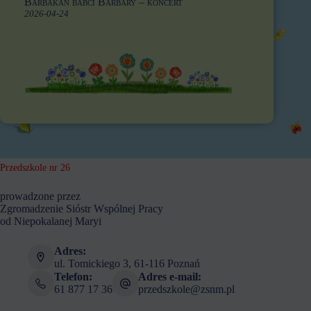
Barbakan babci Barbary – koncert
2026-04-24
Przedszkole nr 26
prowadzone przez
Zgromadzenie Sióstr Wspólnej Pracy
od Niepokalanej Maryi
Adres:
ul. Tomickiego 3, 61-116 Poznań
Telefon:
Adres e-mail:
61 877 17 36
przedszkole@zsnm.pl