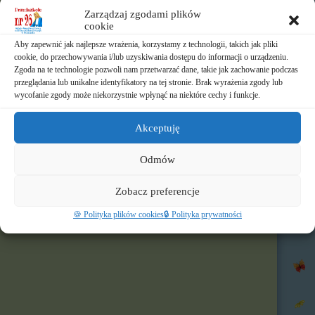
⏲️ Ramowy rozkład dnia
Zarządzaj zgodami plików
cookie
📃 Dokumenty
Aby zapewnić jak najlepsze wrażenia, korzystamy z technologii, takich jak pliki
cookie, do przechowywania i/lub uzyskiwania dostępu do informacji o urządzeniu.
⛪ Historia Zgromadzenia
Zgoda na te technologie pozwoli nam przetwarzać dane, takie jak zachowanie podczas
przeglądania lub unikalne identyfikatory na tej stronie. Brak wyrażenia zgody lub
wycofanie zgody może niekorzystnie wpłynąć na niektóre cechy i funkcje.
📧 Kontakt
📸 Albumy
Akceptuję
🚸 Rekrutacja
Odmów
🌐 Polecamy
Zobacz preferencje
Nasz profil FB
🍪 Polityka plików cookies
🔒 Polityka prywatności