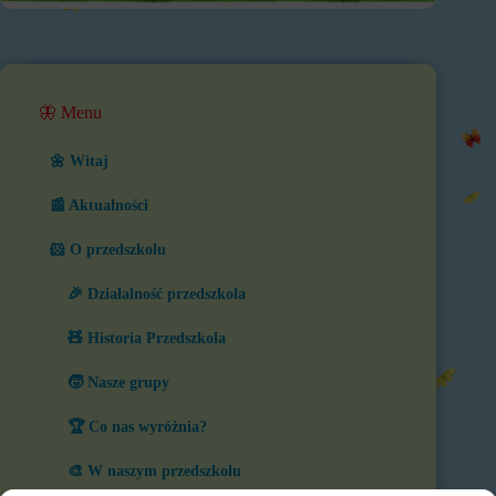
🦋 Menu
🌼 Witaj
📰 Aktualności
🐹 O przedszkolu
🎉 Działalność przedszkola
🧸 Historia Przedszkola
🧒 Nasze grupy
🏆 Co nas wyróżnia?
🎨 W naszym przedszkolu