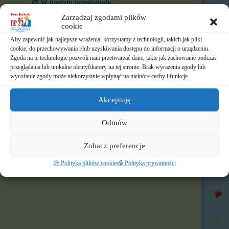
🎨 W naszym przedszkolu
Zarządzaj zgodami plików
⏲️ Ramowy rozkład dnia
cookie
Aby zapewnić jak najlepsze wrażenia, korzystamy z technologii, takich jak pliki
📃 Dokumenty
cookie, do przechowywania i/lub uzyskiwania dostępu do informacji o urządzeniu.
Zgoda na te technologie pozwoli nam przetwarzać dane, takie jak zachowanie podczas
⛪ Historia Zgromadzenia
przeglądania lub unikalne identyfikatory na tej stronie. Brak wyrażenia zgody lub
wycofanie zgody może niekorzystnie wpłynąć na niektóre cechy i funkcje.
📧 Kontakt
Akceptuję
📸 Albumy
Odmów
🚸 Rekrutacja
🌐 Polecamy
Zobacz preferencje
🍪 Polityka plików cookies
🔒 Polityka prywatności
Nasz profil FB