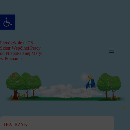
Przejdź
do
treści
Otwórz pasek narzędzi
Przedszkole nr 26
Sióstr Wspólnej Pracy
od Niepokalanej Maryi
w Poznaniu
TEATRZYK