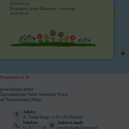
2026-04-24
Barbakan babci Barbary – koncert
2026-04-24
Przedszkole nr 26
prowadzone przez
Zgromadzenie Sióstr Wspólnej Pracy
od Niepokalanej Maryi
Adres:
ul. Tomickiego 3, 61-116 Poznań
Telefon:
Adres e-mail:
61 877 17 36
przedszkole@zsnm.pl