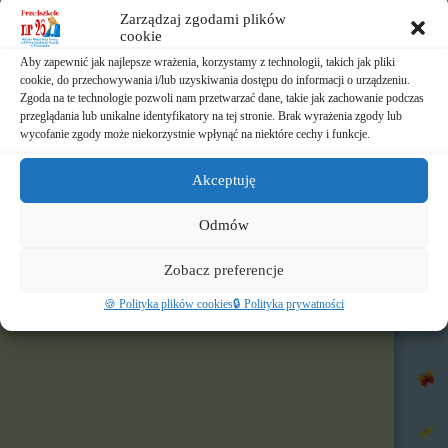
⏲️ Ramowy rozkład dnia
Zarządzaj zgodami plików
cookie
📃 Dokumenty
Aby zapewnić jak najlepsze wrażenia, korzystamy z technologii, takich jak pliki
cookie, do przechowywania i/lub uzyskiwania dostępu do informacji o urządzeniu.
⛪ Historia Zgromadzenia
Zgoda na te technologie pozwoli nam przetwarzać dane, takie jak zachowanie podczas
przeglądania lub unikalne identyfikatory na tej stronie. Brak wyrażenia zgody lub
wycofanie zgody może niekorzystnie wpłynąć na niektóre cechy i funkcje.
📧 Kontakt
📸 Albumy
Akceptuję
🚸 Rekrutacja
Odmów
🌐 Polecamy
Zobacz preferencje
Nasz profil FB
🍪 Polityka plików cookies
🔒 Polityka prywatności