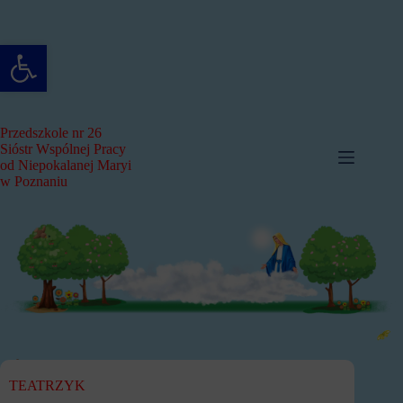
Przejdź
do
treści
Otwórz pasek narzędzi
Przedszkole nr 26
Sióstr Wspólnej Pracy
od Niepokalanej Maryi
w Poznaniu
TEATRZYK