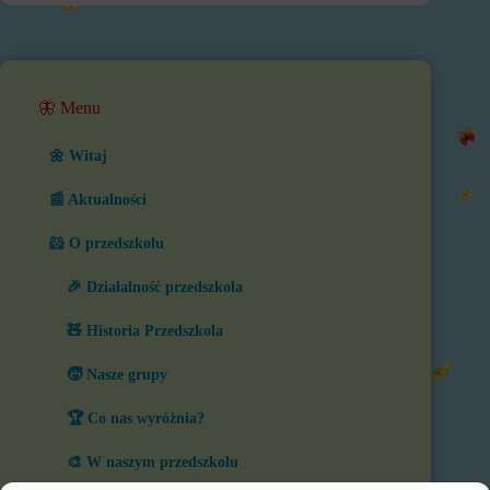
🦋 Menu
🌼 Witaj
📰 Aktualności
🐹 O przedszkolu
🎉 Działalność przedszkola
🧸 Historia Przedszkola
🧒 Nasze grupy
🏆 Co nas wyróżnia?
🎨 W naszym przedszkolu