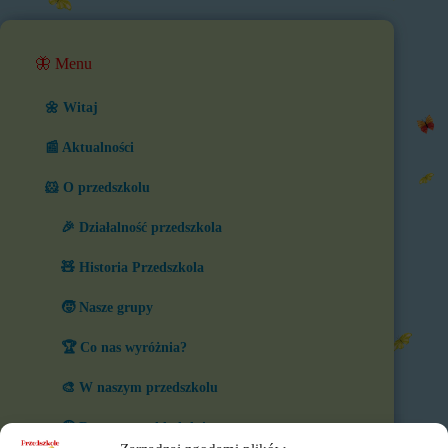
🦋 Menu
🌼 Witaj
📰 Aktualności
🐹 O przedszkolu
🎉 Działalność przedszkola
🧸 Historia Przedszkola
🧒 Nasze grupy
🏆 Co nas wyróżnia?
🎨 W naszym przedszkolu
⏲️ Ramowy rozkład dnia