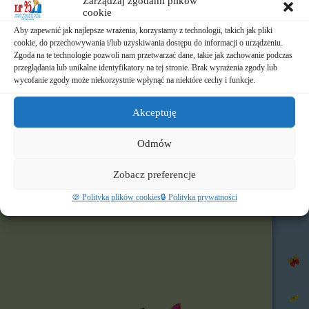
Zarządzaj zgodami plików
cookie
📃 Dokumenty
Aby zapewnić jak najlepsze wrażenia, korzystamy z technologii, takich jak pliki
⛪ Historia Zgromadzenia
cookie, do przechowywania i/lub uzyskiwania dostępu do informacji o urządzeniu.
Zgoda na te technologie pozwoli nam przetwarzać dane, takie jak zachowanie podczas
przeglądania lub unikalne identyfikatory na tej stronie. Brak wyrażenia zgody lub
📧 Kontakt
wycofanie zgody może niekorzystnie wpłynąć na niektóre cechy i funkcje.
📸 Albumy
Akceptuję
🚸 Rekrutacja
Odmów
🌐 Polecamy
Zobacz preferencje
Nasz profil FB
🍪 Polityka plików cookies
🔒 Polityka prywatności