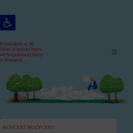
Przejdź
do
treści
Otwórz pasek narzędzi
Przedszkole nr 26
Sióstr Wspólnej Pracy
od Niepokalanej Maryi
w Poznaniu
KONCERT MUZYCZNY