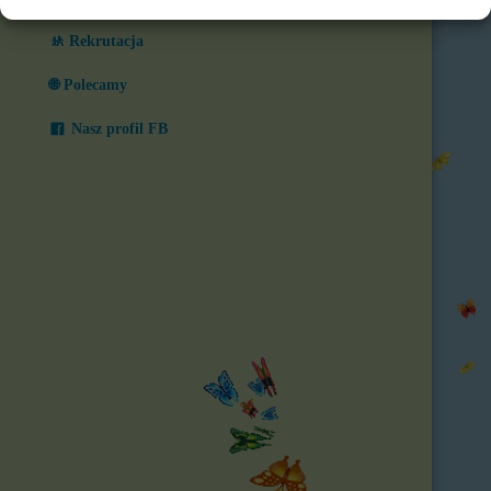
🚸 Rekrutacja
🌐 Polecamy
Nasz profil FB