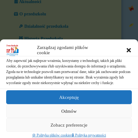
📰 Aktualności
🐹 O przedszkolu
🎉 Działalność przedszkola
🧸 Historia Przedszkola
Zarządzaj zgodami plików
🧒 Nasze grupy
cookie
Aby zapewnić jak najlepsze wrażenia, korzystamy z technologii, takich jak pliki
🏆 Co nas wyróżnia?
cookie, do przechowywania i/lub uzyskiwania dostępu do informacji o urządzeniu.
Zgoda na te technologie pozwoli nam przetwarzać dane, takie jak zachowanie podczas
🎨 W naszym przedszkolu
przeglądania lub unikalne identyfikatory na tej stronie. Brak wyrażenia zgody lub
wycofanie zgody może niekorzystnie wpłynąć na niektóre cechy i funkcje.
⏲️ Ramowy rozkład dnia
Akceptuję
📃 Dokumenty
Odmów
⛪ Historia Zgromadzenia
Zobacz preferencje
📧 Kontakt
🍪 Polityka plików cookies
🔒 Polityka prywatności
📸 Albumy