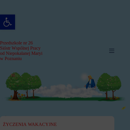
Przejdź
do
treści
Otwórz pasek narzędzi
Przedszkole nr 26
Sióstr Wspólnej Pracy
od Niepokalanej Maryi
w Poznaniu
ŻYCZENIA WAKACYJNE