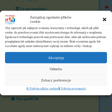
🏆 Co nas wyróżnia?
Zarządzaj zgodami plików
🎨 W naszym przedszkolu
cookie
Aby zapewnić jak najlepsze wrażenia, korzystamy z technologii, takich jak pliki
⏲️ Ramowy rozkład dnia
cookie, do przechowywania i/lub uzyskiwania dostępu do informacji o urządzeniu.
Zgoda na te technologie pozwoli nam przetwarzać dane, takie jak zachowanie podczas
📃 Dokumenty
przeglądania lub unikalne identyfikatory na tej stronie. Brak wyrażenia zgody lub
wycofanie zgody może niekorzystnie wpłynąć na niektóre cechy i funkcje.
⛪ Historia Zgromadzenia
Akceptuję
📧 Kontakt
Odmów
📸 Albumy
🚸 Rekrutacja
Zobacz preferencje
🍪 Polityka plików cookies
🔒 Polityka prywatności
🌐 Polecamy
Nasz profil FB