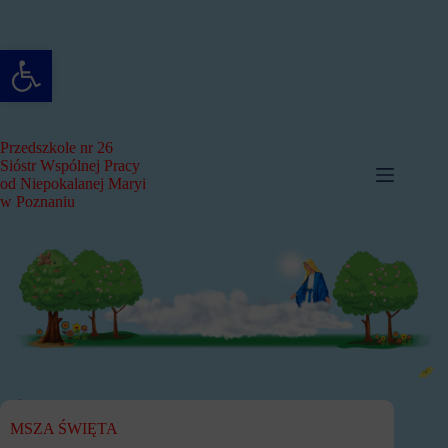
Przejdź
do
treści
Otwórz pasek narzędzi
Przedszkole nr 26
Sióstr Wspólnej Pracy
od Niepokalanej Maryi
w Poznaniu
MSZA ŚWIĘTA