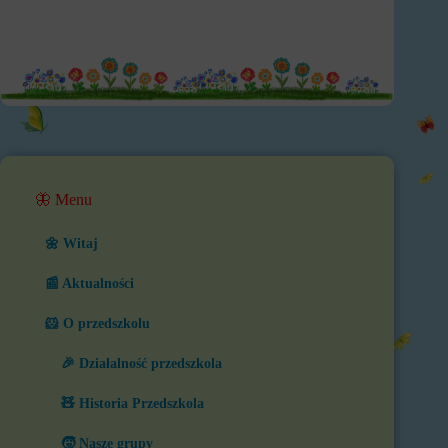
🦋 Menu
🌼 Witaj
📰 Aktualności
🐹 O przedszkolu
🎉 Działalność przedszkola
🧸 Historia Przedszkola
🧒 Nasze grupy