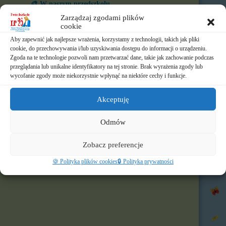
🎨 W naszym przedszkolu
Zarządzaj zgodami plików
⏲️ Ramowy rozkład dnia
cookie
Aby zapewnić jak najlepsze wrażenia, korzystamy z technologii, takich jak pliki
📃 Dokumenty
cookie, do przechowywania i/lub uzyskiwania dostępu do informacji o urządzeniu.
Zgoda na te technologie pozwoli nam przetwarzać dane, takie jak zachowanie podczas
⛪ Historia Zgromadzenia
przeglądania lub unikalne identyfikatory na tej stronie. Brak wyrażenia zgody lub
wycofanie zgody może niekorzystnie wpłynąć na niektóre cechy i funkcje.
📧 Kontakt
Akceptuję
📸 Albumy
Odmów
🚸 Rekrutacja
Zobacz preferencje
🌐 Polecamy
🍪 Polityka plików cookies
🔒 Polityka prywatności
Nasz profil FB