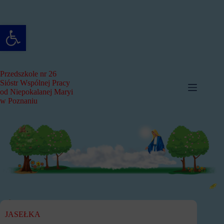
Przejdź
do
treści
Otwórz pasek narzędzi
Przedszkole nr 26
Sióstr Wspólnej Pracy
od Niepokalanej Maryi
w Poznaniu
JASEŁKA