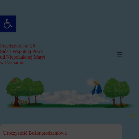
Przejdź
do
treści
Otwórz pasek narzędzi
Przedszkole nr 26
Sióstr Wspólnej Pracy
od Niepokalanej Maryi
w Poznaniu
Uroczystość Bożonarodzeniowa