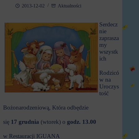
2013-12-02
Aktualności
Serdecz
nie
zaprasza
my
wszystk
ich
Rodzicó
w na
Uroczys
tość
Bożonarodzeniową, Która odbędzie
się
17 grudnia
(wtorek) o
godz. 13.00
w Restauracji IGUANA