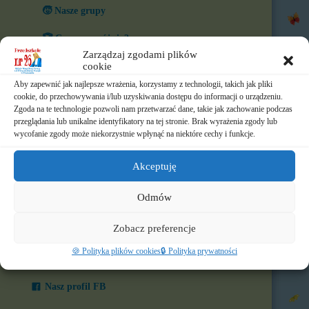
🧒 Nasze grupy
🏆 Co nas wyróżnia?
Zarządzaj zgodami plików
🎨 W naszym przedszkolu
cookie
Aby zapewnić jak najlepsze wrażenia, korzystamy z technologii, takich jak pliki
⏲️ Ramowy rozkład dnia
cookie, do przechowywania i/lub uzyskiwania dostępu do informacji o urządzeniu.
Zgoda na te technologie pozwoli nam przetwarzać dane, takie jak zachowanie podczas
📃 Dokumenty
przeglądania lub unikalne identyfikatory na tej stronie. Brak wyrażenia zgody lub
wycofanie zgody może niekorzystnie wpłynąć na niektóre cechy i funkcje.
⛪ Historia Zgromadzenia
Akceptuję
📧 Kontakt
Odmów
📸 Albumy
Zobacz preferencje
🚸 Rekrutacja
🍪 Polityka plików cookies
🔒 Polityka prywatności
🌐 Polecamy
Nasz profil FB