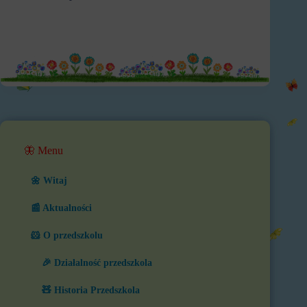
🦋 Menu
🌼 Witaj
📰 Aktualności
🐹 O przedszkolu
🎉 Działalność przedszkola
🧸 Historia Przedszkola