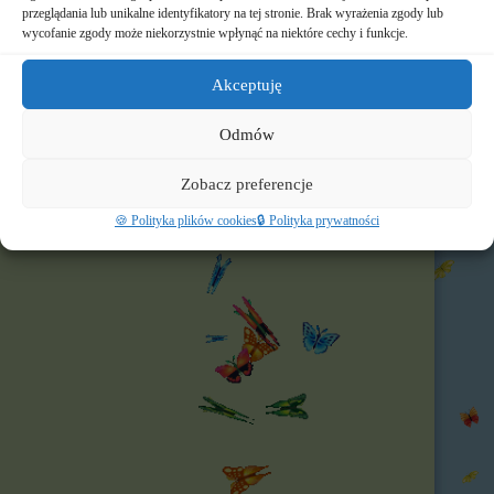
🚸 Rekrutacja
przeglądania lub unikalne identyfikatory na tej stronie. Brak wyrażenia zgody lub
wycofanie zgody może niekorzystnie wpłynąć na niektóre cechy i funkcje.
🌐 Polecamy
Akceptuję
Nasz profil FB
Odmów
Zobacz preferencje
🍪 Polityka plików cookies
🔒 Polityka prywatności