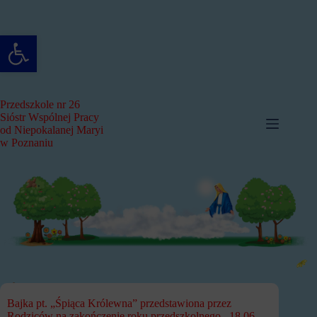
Przejdź
do
treści
Otwórz pasek narzędzi
Przedszkole nr 26
Sióstr Wspólnej Pracy
od Niepokalanej Maryi
w Poznaniu
Bajka pt. „Śpiąca Królewna” przedstawiona przez
Rodziców na zakończenie roku przedszkolnego –18.06