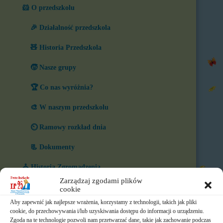
🐹 O przedszkolu
🎉 Działalność przedszkola
🧸 Historia Przedszkola
🧒 Nasze grupy
🏆 Co nas wyróżnia?
🎨 W naszym przedszkolu
⏲️ Ramowy rozkład dnia
📃 Dokumenty
⛪ Historia Zgromadzenia
Zarządzaj zgodami plików
📧 Kontakt
cookie
Aby zapewnić jak najlepsze wrażenia, korzystamy z technologii, takich jak pliki
📸 Albumy
cookie, do przechowywania i/lub uzyskiwania dostępu do informacji o urządzeniu.
Zgoda na te technologie pozwoli nam przetwarzać dane, takie jak zachowanie podczas