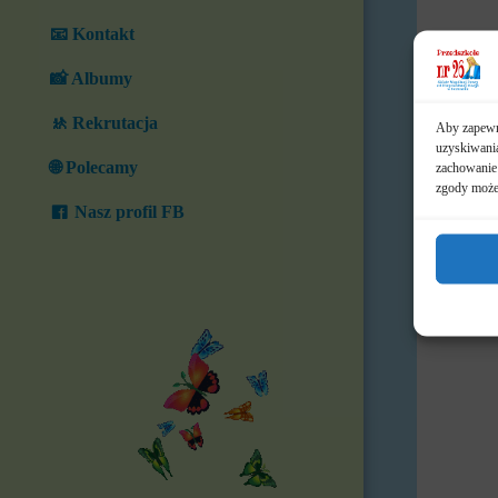
📧 Kontakt
📸 Albumy
🚸 Rekrutacja
Aby zapewni
uzyskiwania
🌐 Polecamy
zachowanie 
zgody może 
Nasz profil FB