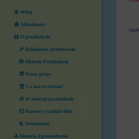
🌼 Witaj
📰 Aktualności
{gal
🐹 O przedszkolu
🎉 Działalność przedszkola
🧸 Historia Przedszkola
🧒 Nasze grupy
🏆 Co nas wyróżnia?
🎨 W naszym przedszkolu
⏲️ Ramowy rozkład dnia
📃 Dokumenty
⛪ Historia Zgromadzenia