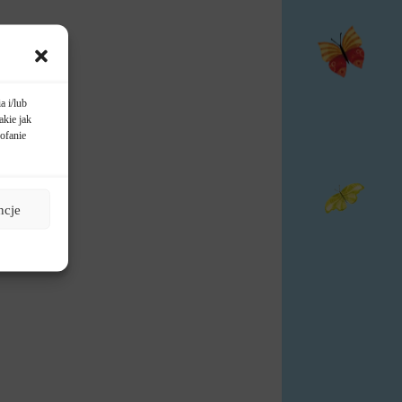
a i/lub
akie jak
ofanie
ncje