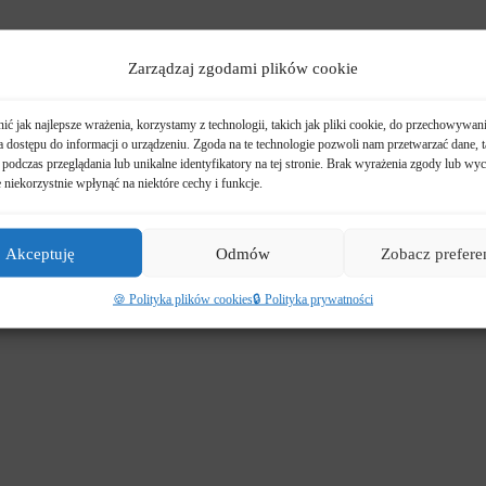
Zarządzaj zgodami plików cookie
ć jak najlepsze wrażenia, korzystamy z technologii, takich jak pliki cookie, do przechowywani
 dostępu do informacji o urządzeniu. Zgoda na te technologie pozwoli nam przetwarzać dane, t
podczas przeglądania lub unikalne identyfikatory na tej stronie. Brak wyrażenia zgody lub wyc
niekorzystnie wpłynąć na niektóre cechy i funkcje.
Akceptuję
Odmów
Zobacz prefere
🍪 Polityka plików cookies
🔒 Polityka prywatności