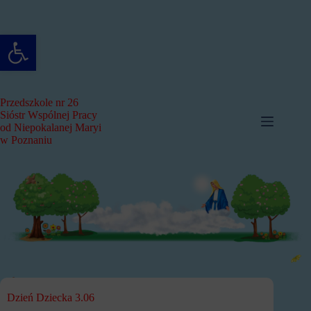
Przejdź
do
treści
Otwórz pasek narzędzi
Przedszkole nr 26
Sióstr Wspólnej Pracy
od Niepokalanej Maryi
w Poznaniu
Dzień Dziecka 3.06