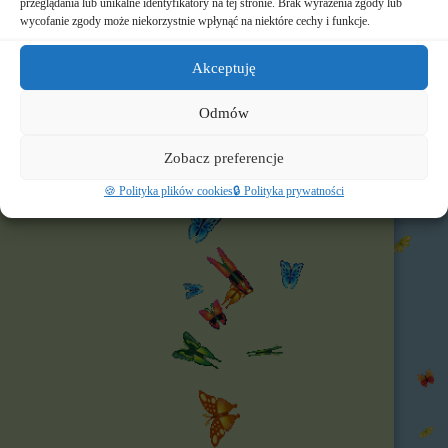
przeglądania lub unikalne identyfikatory na tej stronie. Brak wyrażenia zgody lub
wycofanie zgody może niekorzystnie wpłynąć na niektóre cechy i funkcje.
🌐 Polecamy
Akceptuję
Nasz profil FB
Odmów
Zobacz preferencje
🍪 Polityka plików cookies
🔒 Polityka prywatności