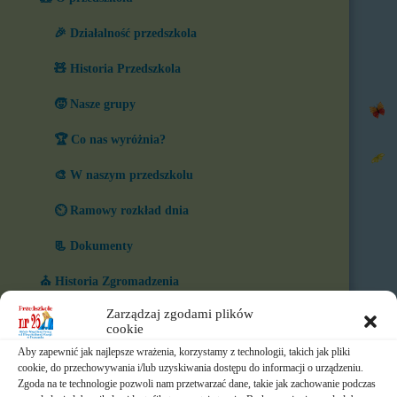
🎉 Działalność przedszkola
🧸 Historia Przedszkola
🧒 Nasze grupy
🏆 Co nas wyróżnia?
🎨 W naszym przedszkolu
⏲️ Ramowy rozkład dnia
📃 Dokumenty
⛪ Historia Zgromadzenia
Zarządzaj zgodami plików
📧 Kontakt
cookie
📸 Albumy
Aby zapewnić jak najlepsze wrażenia, korzystamy z technologii, takich jak pliki
cookie, do przechowywania i/lub uzyskiwania dostępu do informacji o urządzeniu.
Zgoda na te technologie pozwoli nam przetwarzać dane, takie jak zachowanie podczas
🚸 Rekrutacja