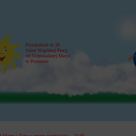
Przedszkole nr 26
Sióstr Wspólnej Pracy
od Niepokalanej Maryi
w Poznaniu
ń Mamy i Taty w grupie średniaków – 23.05