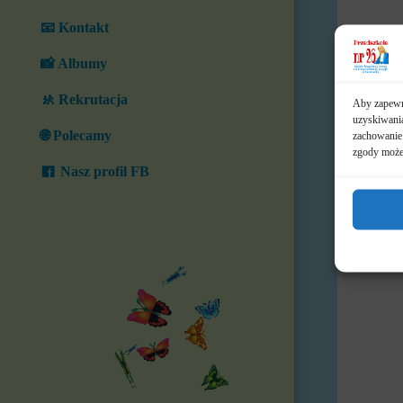
📧 Kontakt
📸 Albumy
🚸 Rekrutacja
Aby zapewni
uzyskiwania
🌐 Polecamy
zachowanie 
zgody może 
Nasz profil FB