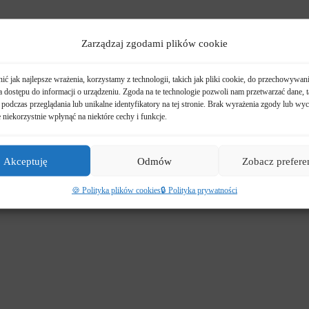
Zarządzaj zgodami plików cookie
ć jak najlepsze wrażenia, korzystamy z technologii, takich jak pliki cookie, do przechowywani
 dostępu do informacji o urządzeniu. Zgoda na te technologie pozwoli nam przetwarzać dane, t
podczas przeglądania lub unikalne identyfikatory na tej stronie. Brak wyrażenia zgody lub wyc
niekorzystnie wpłynąć na niektóre cechy i funkcje.
Akceptuję
Odmów
Zobacz prefere
🍪 Polityka plików cookies
🔒 Polityka prywatności