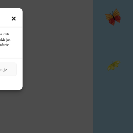
a i/lub
akie jak
ofanie
ncje