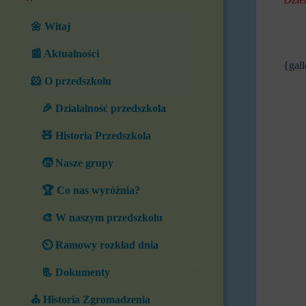
🌼 Witaj
📰 Aktualności
{gal
🐹 O przedszkolu
🎉 Działalność przedszkola
🧸 Historia Przedszkola
🧒 Nasze grupy
🏆 Co nas wyróżnia?
🎨 W naszym przedszkolu
⏲️ Ramowy rozkład dnia
📃 Dokumenty
⛪ Historia Zgromadzenia