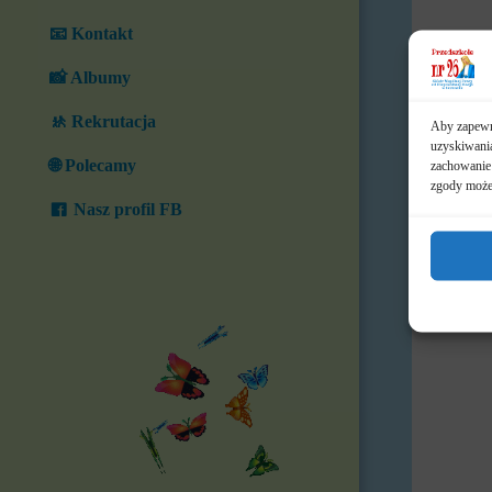
📧 Kontakt
📸 Albumy
🚸 Rekrutacja
Aby zapewni
uzyskiwania
🌐 Polecamy
zachowanie 
zgody może 
Nasz profil FB