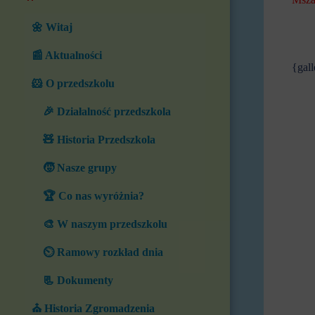
🌼 Witaj
📰 Aktualności
{gal
🐹 O przedszkolu
🎉 Działalność przedszkola
🧸 Historia Przedszkola
🧒 Nasze grupy
🏆 Co nas wyróżnia?
🎨 W naszym przedszkolu
⏲️ Ramowy rozkład dnia
📃 Dokumenty
⛪ Historia Zgromadzenia