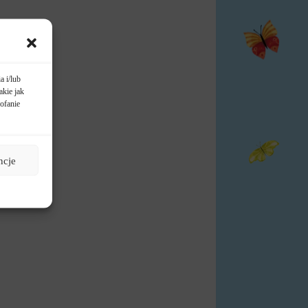
a i/lub
akie jak
ofanie
ncje