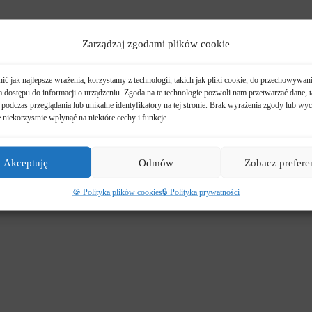
Zarządzaj zgodami plików cookie
ć jak najlepsze wrażenia, korzystamy z technologii, takich jak pliki cookie, do przechowywani
 dostępu do informacji o urządzeniu. Zgoda na te technologie pozwoli nam przetwarzać dane, t
podczas przeglądania lub unikalne identyfikatory na tej stronie. Brak wyrażenia zgody lub wyc
niekorzystnie wpłynąć na niektóre cechy i funkcje.
Akceptuję
Odmów
Zobacz prefere
🍪 Polityka plików cookies
🔒 Polityka prywatności