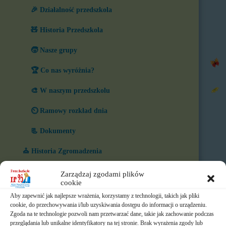
🎉 Działalność przedszkola
🧸 Historia Przedszkola
🧒 Nasze grupy
🏆 Co nas wyróżnia?
🎨 W naszym przedszkolu
⏲️ Ramowy rozkład dnia
📃 Dokumenty
⛪ Historia Zgromadzenia
📧 Kontakt
Zarządzaj zgodami plików
cookie
📸 Albumy
Aby zapewnić jak najlepsze wrażenia, korzystamy z technologii, takich jak pliki
cookie, do przechowywania i/lub uzyskiwania dostępu do informacji o urządzeniu.
🚸 Rekrutacja
Zgoda na te technologie pozwoli nam przetwarzać dane, takie jak zachowanie podczas
przeglądania lub unikalne identyfikatory na tej stronie. Brak wyrażenia zgody lub