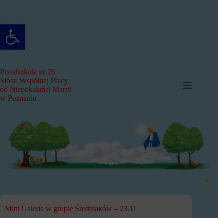
Przejdź
do
treści
Otwórz pasek narzędzi
Przedszkole nr 26
Sióstr Wspólnej Pracy
od Niepokalanej Maryi
w Poznaniu
Mini Galeria w grupie Średniaków – 23.11