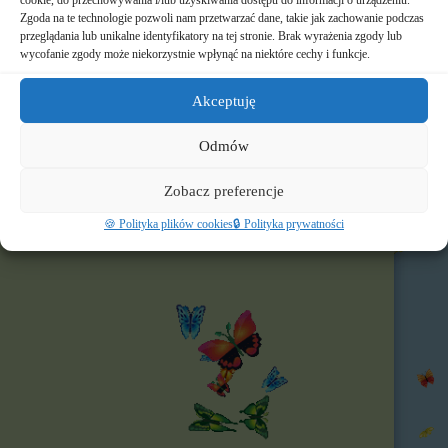
cookie, do przechowywania i/lub uzyskiwania dostępu do informacji o urządzeniu.
📸 Albumy
Zgoda na te technologie pozwoli nam przetwarzać dane, takie jak zachowanie podczas
przeglądania lub unikalne identyfikatory na tej stronie. Brak wyrażenia zgody lub
wycofanie zgody może niekorzystnie wpłynąć na niektóre cechy i funkcje.
🚸 Rekrutacja
🌐 Polecamy
Akceptuję
Nasz profil FB
Odmów
Zobacz preferencje
🍪 Polityka plików cookies
🔒 Polityka prywatności