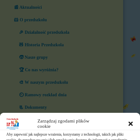
📰 Aktualności
🐹 O przedszkolu
🎉 Działalność przedszkola
🧸 Historia Przedszkola
🧒 Nasze grupy
🏆 Co nas wyróżnia?
🎨 W naszym przedszkolu
⏲️ Ramowy rozkład dnia
📃 Dokumenty
⛪ Historia Zgromadzenia
Zarządzaj zgodami plików
cookie
📧 Kontakt
Aby zapewnić jak najlepsze wrażenia, korzystamy z technologii, takich jak pliki