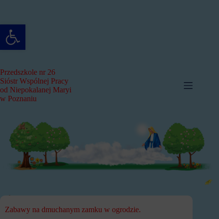
Przejdź
do
treści
Otwórz pasek narzędzi
Przedszkole nr 26
Sióstr Wspólnej Pracy
od Niepokalanej Maryi
w Poznaniu
Zabawy na dmuchanym zamku w ogrodzie.