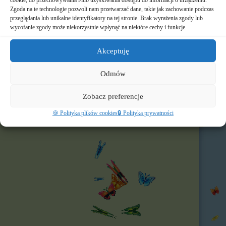
cookie, do przechowywania i/lub uzyskiwania dostępu do informacji o urządzeniu.
📸 Albumy
Zgoda na te technologie pozwoli nam przetwarzać dane, takie jak zachowanie podczas
przeglądania lub unikalne identyfikatory na tej stronie. Brak wyrażenia zgody lub
wycofanie zgody może niekorzystnie wpłynąć na niektóre cechy i funkcje.
🚸 Rekrutacja
🌐 Polecamy
Akceptuję
Nasz profil FB
Odmów
Zobacz preferencje
🍪 Polityka plików cookies
🔒 Polityka prywatności