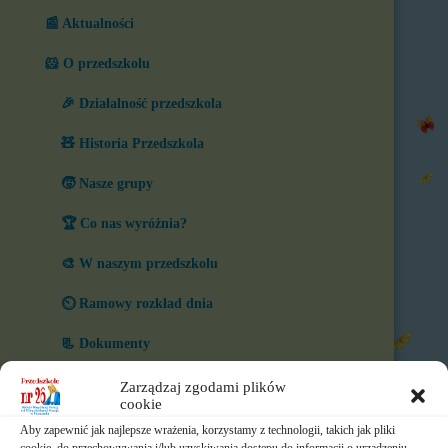
📰 Aktualności
🐹 O przedszkolu
🎉 Działalność przedszkola
🧸 Historia Przedszkola
🧒 Nasze grupy
🏆 Co nas wyróżnia?
🎨 W naszym przedszkolu
⏲️ Ramowy rozkład dnia
📃 Dokumenty
⛪ Historia Zgromadzenia
Zarządzaj zgodami plików
cookie
📧 Kontakt
Aby zapewnić jak najlepsze wrażenia, korzystamy z technologii, takich jak pliki