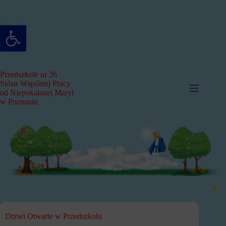
Przejdź
do
treści
Otwórz pasek narzędzi
Przedszkole nr 26
Sióstr Wspólnej Pracy
od Niepokalanej Maryi
w Poznaniu
Drzwi Otwarte w Przedszkolu