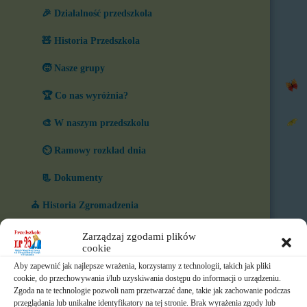
🎉 Działalność przedszkola
🧸 Historia Przedszkola
🧒 Nasze grupy
🏆 Co nas wyróżnia?
🎨 W naszym przedszkolu
⏲️ Ramowy rozkład dnia
📃 Dokumenty
⛪ Historia Zgromadzenia
📧 Kontakt
Zarządzaj zgodami plików
cookie
📸 Albumy
Aby zapewnić jak najlepsze wrażenia, korzystamy z technologii, takich jak pliki
cookie, do przechowywania i/lub uzyskiwania dostępu do informacji o urządzeniu.
🚸 Rekrutacja
Zgoda na te technologie pozwoli nam przetwarzać dane, takie jak zachowanie podczas
przeglądania lub unikalne identyfikatory na tej stronie. Brak wyrażenia zgody lub