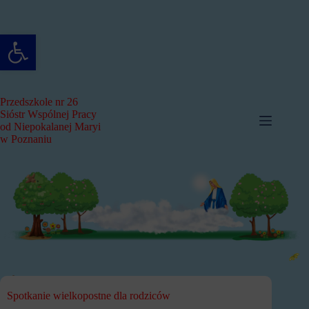
Przejdź
do
treści
Otwórz pasek narzędzi
Przedszkole nr 26
Sióstr Wspólnej Pracy
od Niepokalanej Maryi
w Poznaniu
Spotkanie wielkopostne dla rodziców