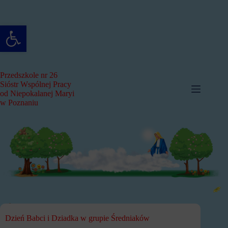
Przejdź
do
treści
Otwórz pasek narzędzi
Przedszkole nr 26
Sióstr Wspólnej Pracy
od Niepokalanej Maryi
w Poznaniu
Dzień Babci i Dziadka w grupie Średniaków