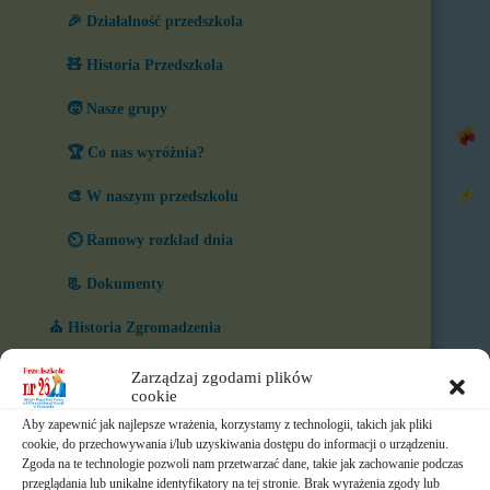
🎉 Działalność przedszkola
🧸 Historia Przedszkola
🧒 Nasze grupy
🏆 Co nas wyróżnia?
🎨 W naszym przedszkolu
⏲️ Ramowy rozkład dnia
📃 Dokumenty
⛪ Historia Zgromadzenia
📧 Kontakt
Zarządzaj zgodami plików
cookie
📸 Albumy
Aby zapewnić jak najlepsze wrażenia, korzystamy z technologii, takich jak pliki
cookie, do przechowywania i/lub uzyskiwania dostępu do informacji o urządzeniu.
🚸 Rekrutacja
Zgoda na te technologie pozwoli nam przetwarzać dane, takie jak zachowanie podczas
przeglądania lub unikalne identyfikatory na tej stronie. Brak wyrażenia zgody lub