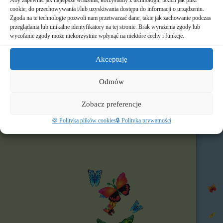
Aby zapewnić jak najlepsze wrażenia, korzystamy z technologii, takich jak pliki
📧 Kontakt
cookie, do przechowywania i/lub uzyskiwania dostępu do informacji o urządzeniu.
Zgoda na te technologie pozwoli nam przetwarzać dane, takie jak zachowanie podczas
📸 Albumy
przeglądania lub unikalne identyfikatory na tej stronie. Brak wyrażenia zgody lub
wycofanie zgody może niekorzystnie wpłynąć na niektóre cechy i funkcje.
🚸 Rekrutacja
Akceptuję
🌐 Polecamy
Odmów
Nasz profil FB
Zobacz preferencje
🍪 Polityka plików cookies
🔒 Polityka prywatności