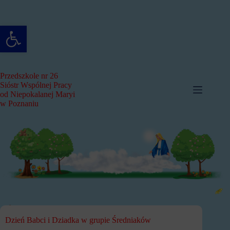
Przejdź
do
treści
Otwórz pasek narzędzi
Przedszkole nr 26
Sióstr Wspólnej Pracy
od Niepokalanej Maryi
w Poznaniu
Dzień Babci i Dziadka w grupie Średniaków