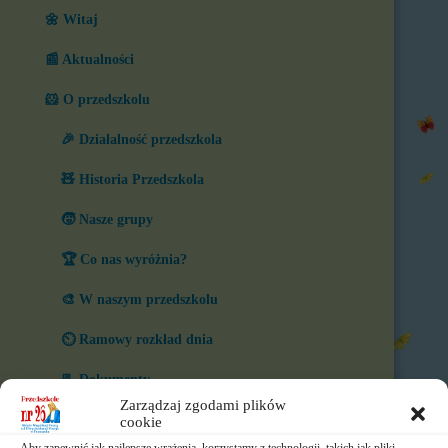
🌼 Witaj
📰 Aktualności
🐹 O przedszkolu
🎉 Działalność przedszkola
🧸 Historia Przedszkola
🧒 Nasze grupy
🏆 Co nas wyróżnia?
🎨 W naszym przedszkolu
⏲️ Ramowy rozkład dnia
📃 Dokumenty
Zarządzaj zgodami plików
⛪ Historia Zgromadzenia
cookie