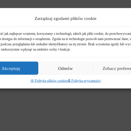
Zarządzaj zgodami plików cookie
ć jak najlepsze wrażenia, korzystamy z technologii, takich jak pliki cookie, do przechowywani
 dostępu do informacji o urządzeniu. Zgoda na te technologie pozwoli nam przetwarzać dane, t
podczas przeglądania lub unikalne identyfikatory na tej stronie. Brak wyrażenia zgody lub wyc
niekorzystnie wpłynąć na niektóre cechy i funkcje.
Akceptuję
Odmów
Zobacz prefere
🍪 Polityka plików cookies
🔒 Polityka prywatności