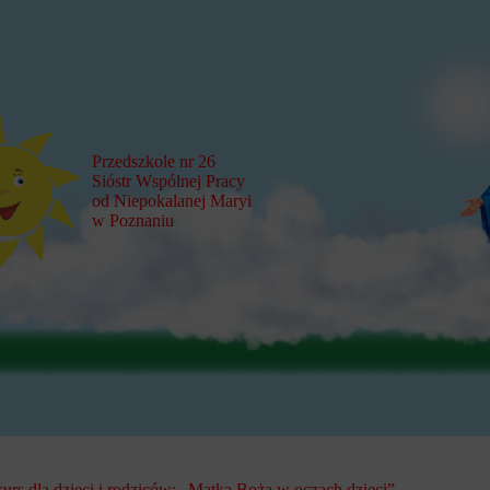
Przedszkole nr 26
Sióstr Wspólnej Pracy
od Niepokalanej Maryi
w Poznaniu
urs dla dzieci i rodziców: „Matka Boża w oczach dzieci”