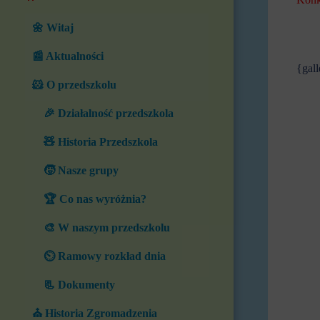
🌼 Witaj
📰 Aktualności
{gal
🐹 O przedszkolu
🎉 Działalność przedszkola
🧸 Historia Przedszkola
🧒 Nasze grupy
🏆 Co nas wyróżnia?
🎨 W naszym przedszkolu
⏲️ Ramowy rozkład dnia
📃 Dokumenty
⛪ Historia Zgromadzenia