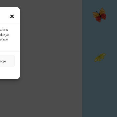
a i/lub
akie jak
ofanie
ncje