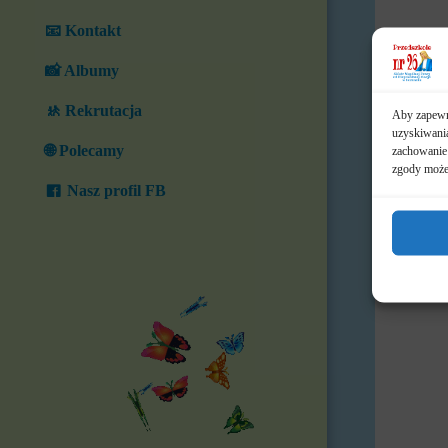
📧 Kontakt
📸 Albumy
🚸 Rekrutacja
Aby zapewni
uzyskiwania
🌐 Polecamy
zachowanie 
zgody może 
Nasz profil FB