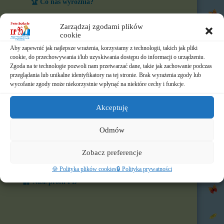
🏆 Co nas wyróżnia?
🎨 W naszym przedszkolu
Zarządzaj zgodami plików
cookie
⏲️ Ramowy rozkład dnia
Aby zapewnić jak najlepsze wrażenia, korzystamy z technologii, takich jak pliki
cookie, do przechowywania i/lub uzyskiwania dostępu do informacji o urządzeniu.
📃 Dokumenty
Zgoda na te technologie pozwoli nam przetwarzać dane, takie jak zachowanie podczas
przeglądania lub unikalne identyfikatory na tej stronie. Brak wyrażenia zgody lub
⛪ Historia Zgromadzenia
wycofanie zgody może niekorzystnie wpłynąć na niektóre cechy i funkcje.
📧 Kontakt
Akceptuję
📸 Albumy
Odmów
🚸 Rekrutacja
Zobacz preferencje
🌐 Polecamy
🍪 Polityka plików cookies
🔒 Polityka prywatności
Nasz profil FB