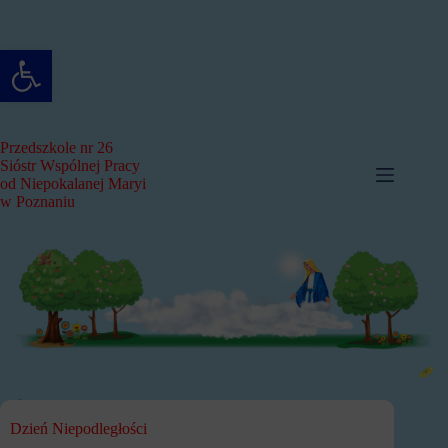
Przejdź
do
treści
Otwórz pasek narzędzi
Przedszkole nr 26
Sióstr Wspólnej Pracy
od Niepokalanej Maryi
w Poznaniu
Dzień Niepodległości