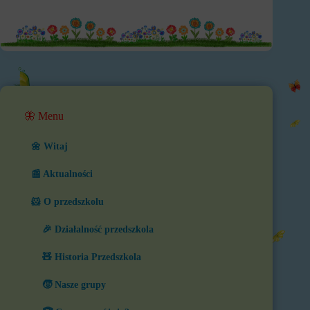
🦋 Menu
🌼 Witaj
📰 Aktualności
🐹 O przedszkolu
🎉 Działalność przedszkola
🧸 Historia Przedszkola
🧒 Nasze grupy