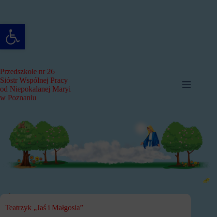
Przejdź
do
treści
Otwórz pasek narzędzi
Przedszkole nr 26
Sióstr Wspólnej Pracy
od Niepokalanej Maryi
w Poznaniu
Teatrzyk „Jaś i Małgosia”