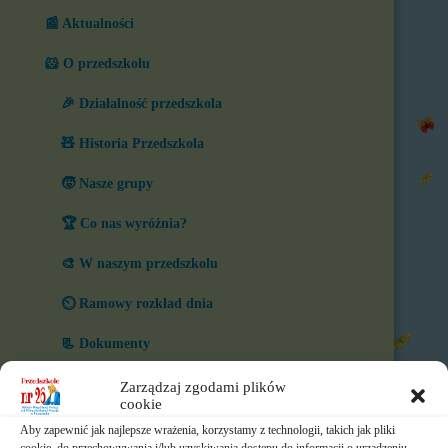
📰 Aktualności
🐹 O przedszkolu
🎉 Działalność przedszkola
🧸 Historia Przedszkola
🧒 Nasze grupy
🏆 Co nas wyróżnia?
🎨 W naszym przedszkolu
⏲️ Ramowy rozkład dnia
📃 Dokumenty
⛪ Historia Zgromadzenia
Zarządzaj zgodami plików
cookie
📧 Kontakt
Aby zapewnić jak najlepsze wrażenia, korzystamy z technologii, takich jak pliki