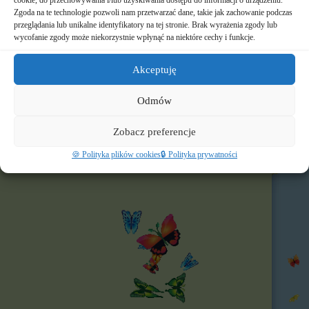
cookie, do przechowywania i/lub uzyskiwania dostępu do informacji o urządzeniu.
📸 Albumy
Zgoda na te technologie pozwoli nam przetwarzać dane, takie jak zachowanie podczas
przeglądania lub unikalne identyfikatory na tej stronie. Brak wyrażenia zgody lub
wycofanie zgody może niekorzystnie wpłynąć na niektóre cechy i funkcje.
🚸 Rekrutacja
🌐 Polecamy
Akceptuję
Nasz profil FB
Odmów
Zobacz preferencje
🍪 Polityka plików cookies
🔒 Polityka prywatności