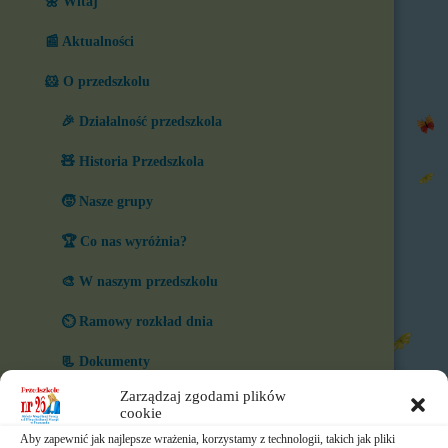
🌼 Witaj
📰 Aktualności
🐹 O przedszkolu
🎉 Działalność przedszkola
🧸 Historia Przedszkola
🧒 Nasze grupy
🏆 Co nas wyróżnia?
🎨 W naszym przedszkolu
⏲️ Ramowy rozkład dnia
📃 Dokumenty
Zarządzaj zgodami plików
⛪ Historia Zgromadzenia
cookie
Aby zapewnić jak najlepsze wrażenia, korzystamy z technologii, takich jak pliki
📧 Kontakt