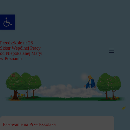
Przejdź
do
treści
Otwórz pasek narzędzi
Przedszkole nr 26
Sióstr Wspólnej Pracy
od Niepokalanej Maryi
w Poznaniu
Pasowanie na Przedszkolaka