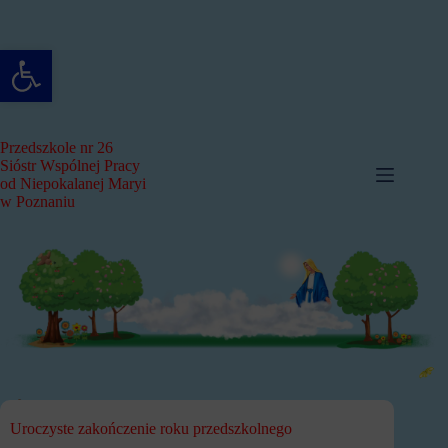
Przejdź
do
treści
Otwórz pasek narzędzi
Przedszkole nr 26
Sióstr Wspólnej Pracy
od Niepokalanej Maryi
w Poznaniu
Uroczyste zakończenie roku przedszkolnego