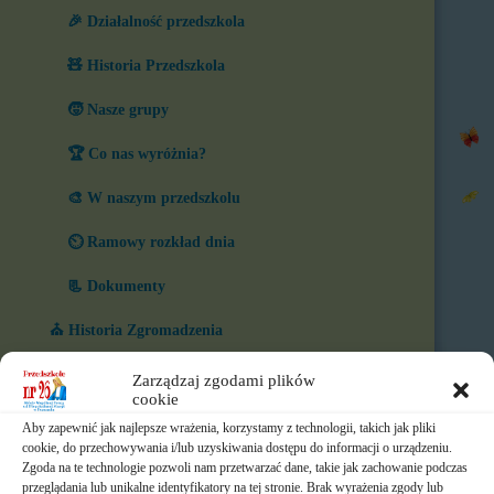
🎉 Działalność przedszkola
🧸 Historia Przedszkola
🧒 Nasze grupy
🏆 Co nas wyróżnia?
🎨 W naszym przedszkolu
⏲️ Ramowy rozkład dnia
📃 Dokumenty
⛪ Historia Zgromadzenia
📧 Kontakt
Zarządzaj zgodami plików
cookie
📸 Albumy
Aby zapewnić jak najlepsze wrażenia, korzystamy z technologii, takich jak pliki
cookie, do przechowywania i/lub uzyskiwania dostępu do informacji o urządzeniu.
🚸 Rekrutacja
Zgoda na te technologie pozwoli nam przetwarzać dane, takie jak zachowanie podczas
przeglądania lub unikalne identyfikatory na tej stronie. Brak wyrażenia zgody lub