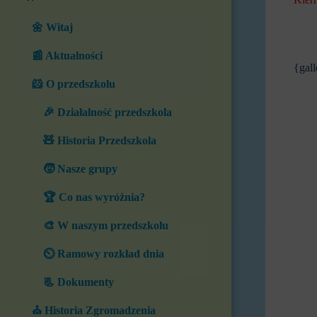
🌼 Witaj
📰 Aktualności
{gal
🐹 O przedszkolu
🎉 Działalność przedszkola
🧸 Historia Przedszkola
🧒 Nasze grupy
🏆 Co nas wyróżnia?
🎨 W naszym przedszkolu
⏲️ Ramowy rozkład dnia
📃 Dokumenty
⛪ Historia Zgromadzenia