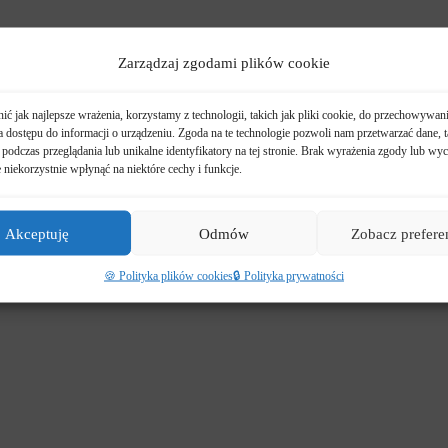
Zarządzaj zgodami plików cookie
ć jak najlepsze wrażenia, korzystamy z technologii, takich jak pliki cookie, do przechowywani
 dostępu do informacji o urządzeniu. Zgoda na te technologie pozwoli nam przetwarzać dane, t
podczas przeglądania lub unikalne identyfikatory na tej stronie. Brak wyrażenia zgody lub wyc
niekorzystnie wpłynąć na niektóre cechy i funkcje.
Akceptuję
Odmów
Zobacz prefere
🍪 Polityka plików cookies
🔒 Polityka prywatności