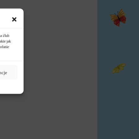
a i/lub
akie jak
ofanie
ncje