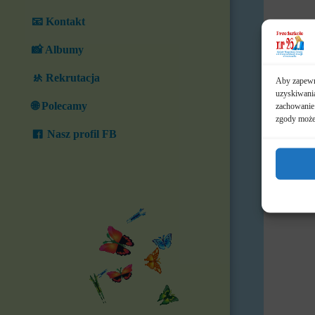
📧 Kontakt
📸 Albumy
🚸 Rekrutacja
Aby zapewni
uzyskiwania
🌐 Polecamy
zachowanie 
zgody może 
Nasz profil FB