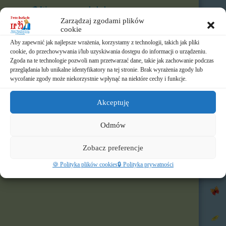
🎨 W naszym przedszkolu
Zarządzaj zgodami plików
cookie
⏲️ Ramowy rozkład dnia
Aby zapewnić jak najlepsze wrażenia, korzystamy z technologii, takich jak pliki
📃 Dokumenty
cookie, do przechowywania i/lub uzyskiwania dostępu do informacji o urządzeniu.
Zgoda na te technologie pozwoli nam przetwarzać dane, takie jak zachowanie podczas
przeglądania lub unikalne identyfikatory na tej stronie. Brak wyrażenia zgody lub
⛪ Historia Zgromadzenia
wycofanie zgody może niekorzystnie wpłynąć na niektóre cechy i funkcje.
📧 Kontakt
Akceptuję
📸 Albumy
Odmów
🚸 Rekrutacja
Zobacz preferencje
🌐 Polecamy
🍪 Polityka plików cookies
🔒 Polityka prywatności
Nasz profil FB