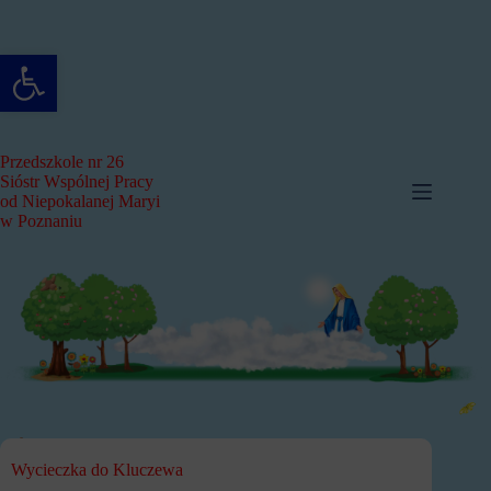
Przejdź
do
treści
Otwórz pasek narzędzi
Przedszkole nr 26
Sióstr Wspólnej Pracy
od Niepokalanej Maryi
w Poznaniu
Wycieczka do Kluczewa