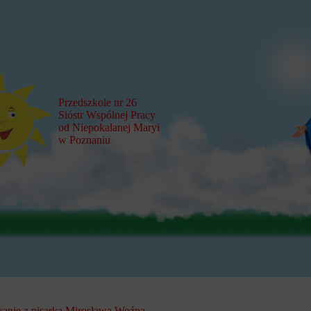
Przedszkole nr 26
Sióstr Wspólnej Pracy
od Niepokalanej Maryi
w Poznaniu
kanie z pisarką Mirosławą Woźną