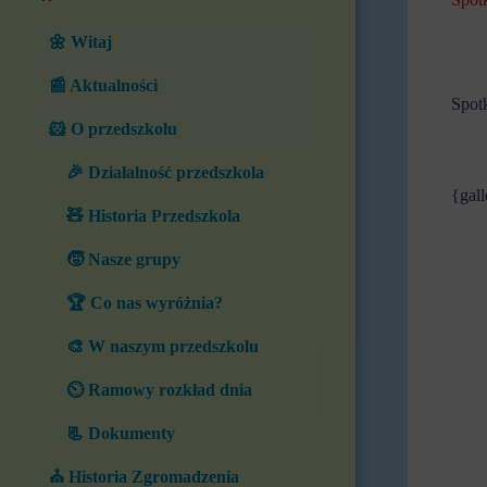
🌼 Witaj
📰 Aktualności
Spot
🐹 O przedszkolu
🎉 Działalność przedszkola
{gall
🧸 Historia Przedszkola
🧒 Nasze grupy
🏆 Co nas wyróżnia?
🎨 W naszym przedszkolu
⏲️ Ramowy rozkład dnia
📃 Dokumenty
⛪ Historia Zgromadzenia