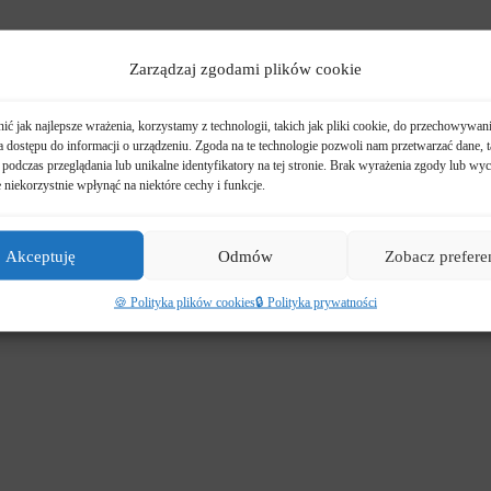
Zarządzaj zgodami plików cookie
ć jak najlepsze wrażenia, korzystamy z technologii, takich jak pliki cookie, do przechowywani
 dostępu do informacji o urządzeniu. Zgoda na te technologie pozwoli nam przetwarzać dane, t
podczas przeglądania lub unikalne identyfikatory na tej stronie. Brak wyrażenia zgody lub wyc
niekorzystnie wpłynąć na niektóre cechy i funkcje.
Akceptuję
Odmów
Zobacz prefere
🍪 Polityka plików cookies
🔒 Polityka prywatności