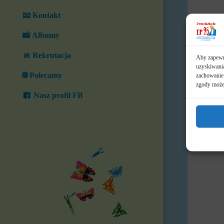
📧 Kontakt
📸 Albumy
🚸 Rekrutacja
Aby zapewni
uzyskiwania
🌐 Polecamy
zachowanie 
zgody może 
Nasz profil FB