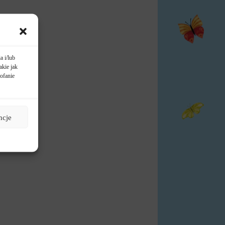
a i/lub
akie jak
ofanie
ncje