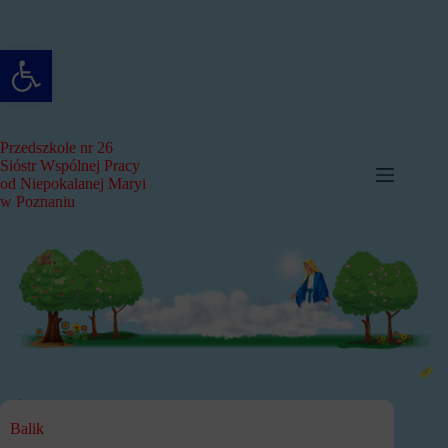
Przejdź
do
treści
Otwórz pasek narzędzi
Przedszkole nr 26
Sióstr Wspólnej Pracy
od Niepokalanej Maryi
w Poznaniu
Balik