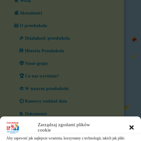
🌼 Witaj
📰 Aktualności
🐹 O przedszkolu
🎉 Działalność przedszkola
🧸 Historia Przedszkola
🧒 Nasze grupy
🏆 Co nas wyróżnia?
🎨 W naszym przedszkolu
⏲️ Ramowy rozkład dnia
📃 Dokumenty
Zarządzaj zgodami plików
⛪ Historia Zgromadzenia
cookie
Aby zapewnić jak najlepsze wrażenia, korzystamy z technologii, takich jak pliki
📧 Kontakt