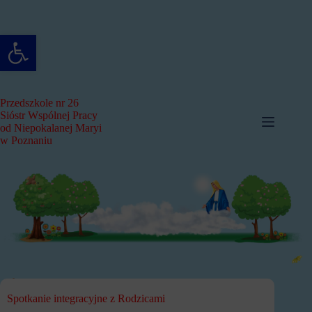
Przejdź
do
treści
Otwórz pasek narzędzi
Przedszkole nr 26
Sióstr Wspólnej Pracy
od Niepokalanej Maryi
w Poznaniu
Spotkanie integracyjne z Rodzicami