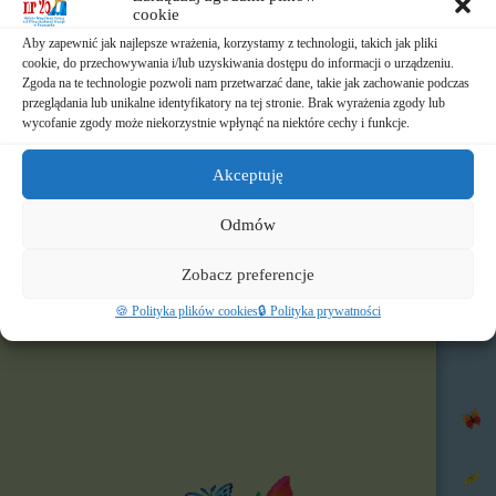
📃 Dokumenty
cookie
Aby zapewnić jak najlepsze wrażenia, korzystamy z technologii, takich jak pliki
⛪ Historia Zgromadzenia
cookie, do przechowywania i/lub uzyskiwania dostępu do informacji o urządzeniu.
Zgoda na te technologie pozwoli nam przetwarzać dane, takie jak zachowanie podczas
📧 Kontakt
przeglądania lub unikalne identyfikatory na tej stronie. Brak wyrażenia zgody lub
wycofanie zgody może niekorzystnie wpłynąć na niektóre cechy i funkcje.
📸 Albumy
Akceptuję
🚸 Rekrutacja
Odmów
🌐 Polecamy
Zobacz preferencje
Nasz profil FB
🍪 Polityka plików cookies
🔒 Polityka prywatności