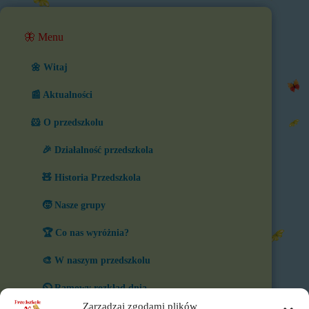
🦋 Menu
🌼 Witaj
📰 Aktualności
🐹 O przedszkolu
🎉 Działalność przedszkola
🧸 Historia Przedszkola
🧒 Nasze grupy
🏆 Co nas wyróżnia?
🎨 W naszym przedszkolu
⏲️ Ramowy rozkład dnia
Zarządzaj zgodami plików