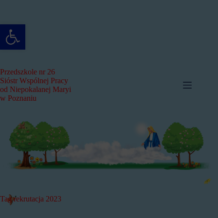
Przejdź
do
treści
Otwórz pasek narzędzi
Przedszkole nr 26
Sióstr Wspólnej Pracy
od Niepokalanej Maryi
w Poznaniu
Tag
rekrutacja 2023