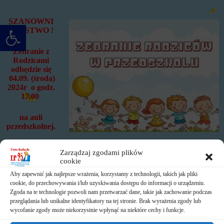
SZANOWNI
Otwórz pasek narzędzi
PAŃSTWO !
Zebranie z
Rodzicami
odbędzie się
04.09. (środa)
2024r o godz.
17.00
na auli
przedszkolnej.
Po zebraniu ogólnym zapraszamy rodziców do poszczególnych
Zarządzaj zgodami plików
sal na zebranie
cookie
Aby zapewnić jak najlepsze wrażenia, korzystamy z technologii, takich jak pliki
z wychowawcami.
cookie, do przechowywania i/lub uzyskiwania dostępu do informacji o urządzeniu.
Zgoda na te technologie pozwoli nam przetwarzać dane, takie jak zachowanie podczas
przeglądania lub unikalne identyfikatory na tej stronie. Brak wyrażenia zgody lub
wycofanie zgody może niekorzystnie wpłynąć na niektóre cechy i funkcje.
Obecność obowiązkowa jednego z rodziców. Na zebranie